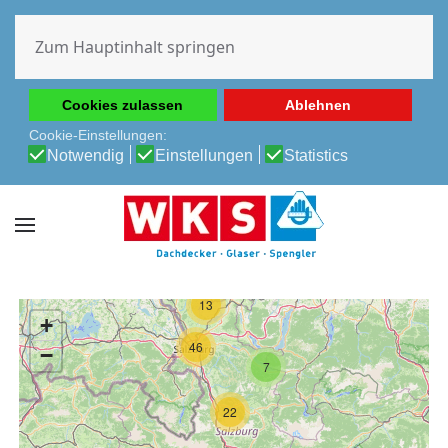
Diese Website verwendet Cookies, um Ihnen die beste
Erfahrung auf unserer Website zu ermöglichen.
Zum Hauptinhalt springen
Cookie-Richtlinie
Datenschutz-Bestimmungen
Cookies zulassen
Ablehnen
Cookie-Einstellungen:
Notwendig
Einstellungen
Statistics
13
+
46
−
7
22