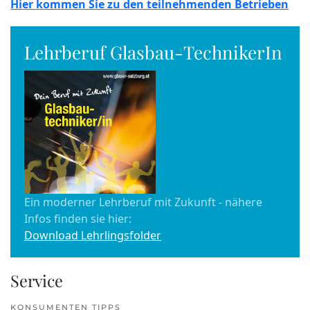
Hier kommen Sie zu den teilnehmenden Betrieben
Lehrberuf Glasbau-TechnikerIn
Ein moderner Lehrberuf mit Zukunft - nähere
Infos finden sie hier:
Download Lehrlingsfolder
Service
KONSUMENTEN TIPPS