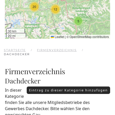
20
12
5
30 km
20 mi
Leaflet
|
©
OpenStreetMap
contributors
STARTSEITE
FIRMENVERZEICHNIS
DACHDECKER
Firmenverzeichnis
Dachdecker
In dieser
Eintrag zu dieser Kategorie hinzufügen
Kategorie
finden Sie alle unsere Mitgliedsbetriebe des
Gewerbes Dachdecker. Bitte wählen Sie den
gewünschten Gau.