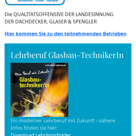
Die QUALITÄTSOFFENSIVE DER LANDESINNUNG
DER DACHDECKER, GLASER & SPENGLER
Hier kommen Sie zu den teilnehmenden Betrieben
Lehrberuf Glasbau-TechnikerIn
Ein moderner Lehrberuf mit Zukunft - nähere
Infos finden sie hier:
Download Lehrlingsfolder