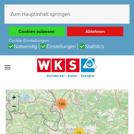
Diese Website verwendet Cookies, um Ihnen die beste
Erfahrung auf unserer Website zu ermöglichen.
Zum Hauptinhalt springen
Cookie-Richtlinie
Datenschutz-Bestimmungen
Cookies zulassen
Ablehnen
Cookie-Einstellungen:
Notwendig
Einstellungen
Statistics
+
136
−
13