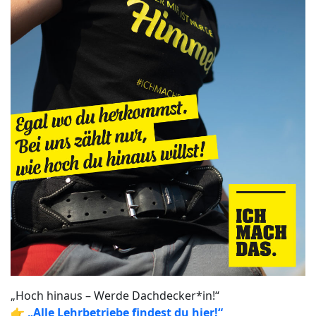
„Hoch hinaus – Werde Dachdecker*in!“
👉
„Alle Lehrbetriebe findest du hier!“