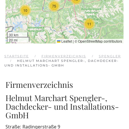
75
10
11
30 km
20 mi
Leaflet
|
©
OpenStreetMap
contributors
STARTSEITE
FIRMENVERZEICHNIS
SPENGLER
HELMUT MARCHART SPENGLER-, DACHDECKER-
UND INSTALLATIONS- GMBH
Firmenverzeichnis
Helmut Marchart Spengler-,
Dachdecker- und Installations-
GmbH
Straße:
Radingerstraße 9