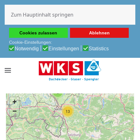
Diese Website verwendet Cookies, um Ihnen die beste
Erfahrung auf unserer Website zu ermöglichen.
Zum Hauptinhalt springen
Cookie-Richtlinie
Datenschutz-Bestimmungen
Cookies zulassen
Ablehnen
Cookie-Einstellungen:
Notwendig
Einstellungen
Statistics
3
+
−
13