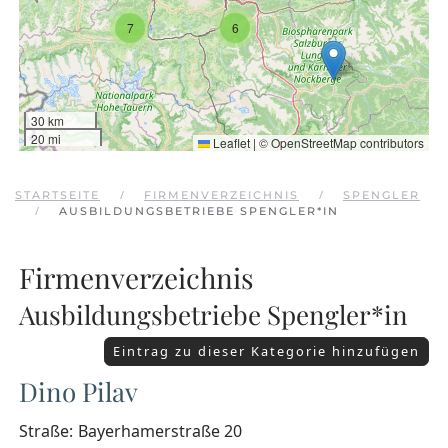
7
6
30 km
20 mi
Leaflet
|
©
OpenStreetMap
contributors
STARTSEITE
FIRMENVERZEICHNIS
SPENGLER
AUSBILDUNGSBETRIEBE SPENGLER*IN
Firmenverzeichnis
Ausbildungsbetriebe Spengler*in
Eintrag zu dieser Kategorie hinzufügen
Dino Pilav
Straße:
Bayerhamerstraße 20