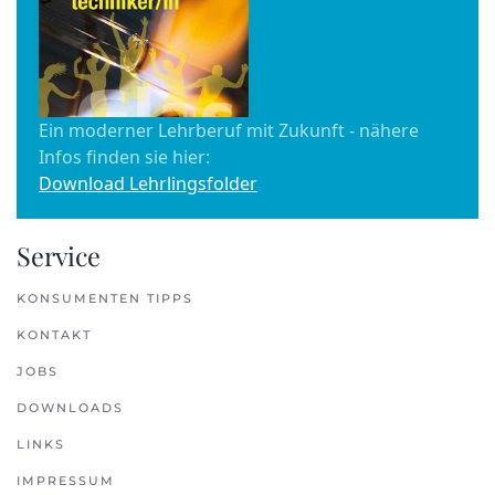
Ein moderner Lehrberuf mit Zukunft - nähere
Infos finden sie hier:
Download Lehrlingsfolder
Service
KONSUMENTEN TIPPS
KONTAKT
JOBS
DOWNLOADS
LINKS
IMPRESSUM