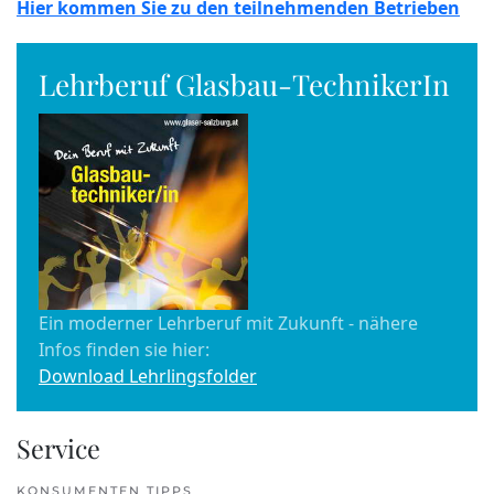
Hier kommen Sie zu den teilnehmenden Betrieben
Lehrberuf Glasbau-TechnikerIn
Ein moderner Lehrberuf mit Zukunft - nähere
Infos finden sie hier:
Download Lehrlingsfolder
Service
KONSUMENTEN TIPPS