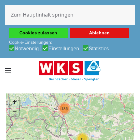
Diese Website verwendet Cookies, um Ihnen die beste
Erfahrung auf unserer Website zu ermöglichen.
Zum Hauptinhalt springen
Cookie-Richtlinie
Datenschutz-Bestimmungen
Cookies zulassen
Ablehnen
Cookie-Einstellungen:
Notwendig
Einstellungen
Statistics
+
136
−
13