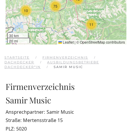
75
10
11
30 km
20 mi
Leaflet
|
©
OpenStreetMap
contributors
STARTSEITE
FIRMENVERZEICHNIS
DACHDECKER
AUSBILDUNGSBETRIEBE
DACHDECKER*IN
SAMIR MUSIC
Firmenverzeichnis
Samir Music
Ansprechpartner:
Samir Music
Straße:
Mertensstraße 15
PLZ:
5020