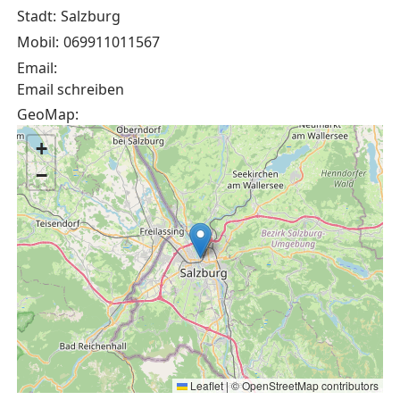
Stadt:
Salzburg
Mobil:
069911011567
Email:
Email schreiben
GeoMap:
+
−
Leaflet
|
©
OpenStreetMap
contributors