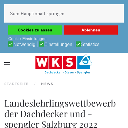
Diese Website verwendet Cookies, um Ihnen die beste
Erfahrung auf unserer Website zu ermöglichen.
Zum Hauptinhalt springen
Cookie-Richtlinie
Datenschutz-Bestimmungen
Cookies zulassen
Ablehnen
Cookie-Einstellungen:
Notwendig
Einstellungen
Statistics
STARTSEITE
NEWS
Landeslehrlingswettbewerb
der Dachdecker und -
spengler Salzburg 2022