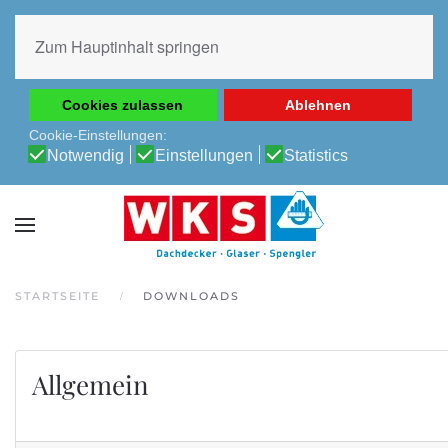
Diese Website verwendet Cookies, um Ihnen die beste
Erfahrung auf unserer Website zu ermöglichen.
Zum Hauptinhalt springen
Cookie-Richtlinie
Datenschutz-Bestimmungen
Cookies zulassen
Ablehnen
Cookie-Einstellungen:
Notwendig
Einstellungen
Statistics
STARTSEITE
DOWNLOADS
Allgemein