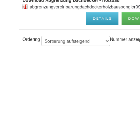
abgrenzungvereinbarungdachdeckerholzbauspengler0
DETAILS
DOW
Ordering
Nummer anze