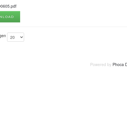
90605.pdf
NLOAD
igen
Powered by
Phoca 