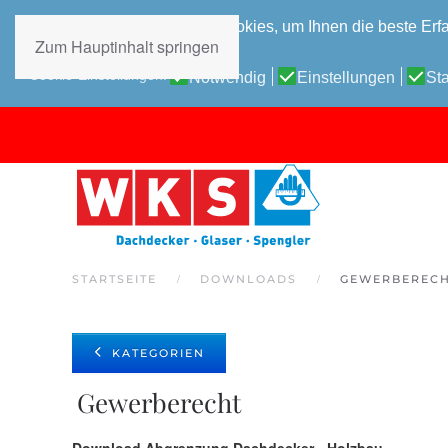
Diese Website verwendet Cookies, um Ihnen die beste Erfa
Zum Hauptinhalt springen
Datenschutz-Bestimmungen
Cookie-Einstellungen:
Notwendig
Einstellungen
Sta
STARTSEITE
DOWNLOADS
GEWERBEREC
KATEGORIEN
Gewerberecht
Download Abgrenzung Dachdecker - Holzbau