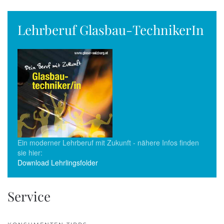
Lehrberuf Glasbau-TechnikerIn
Ein moderner Lehrberuf mit Zukunft - nähere Infos finden
sie hier:
Download Lehrlingsfolder
Service