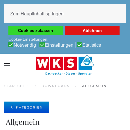
Diese Website verwendet Cookies, um Ihnen die beste
Erfahrung auf unserer Website zu ermöglichen.
Zum Hauptinhalt springen
Cookie-Richtlinie
Datenschutz-Bestimmungen
Cookies zulassen
Ablehnen
Cookie-Einstellungen:
Notwendig
Einstellungen
Statistics
STARTSEITE
DOWNLOADS
ALLGEMEIN
KATEGORIEN
Allgemein