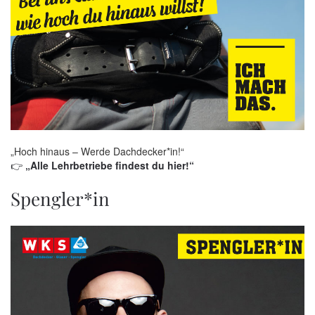
„Hoch hinaus – Werde Dachdecker*in!“
👉
„Alle Lehrbetriebe findest du hier!“
Spengler*in