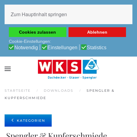
Diese Website verwendet Cookies, um Ihnen die beste
Erfahrung auf unserer Website zu ermöglichen.
Zum Hauptinhalt springen
Cookie-Richtlinie
Datenschutz-Bestimmungen
Cookies zulassen
Ablehnen
Cookie-Einstellungen:
Notwendig
Einstellungen
Statistics
STARTSEITE
DOWNLOADS
SPENGLER &
KUPFERSCHMIEDE
KATEGORIEN
Spengler & Kupferschmiede