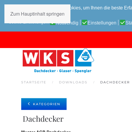
Diese Website verwendet Cookies, um Ihnen die beste Erfa
Zum Hauptinhalt springen
Datenschutz-Bestimmungen
Cookie-Einstellungen:
Notwendig
Einstellungen
Sta
STARTSEITE
DOWNLOADS
DACHDECKER
KATEGORIEN
Dachdecker
Muster AGB Dachdecker