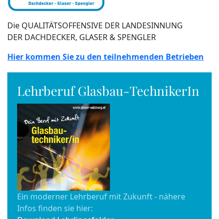
Die QUALITÄTSOFFENSIVE DER LANDESINNUNG
DER DACHDECKER, GLASER & SPENGLER
Hier kommen Sie zu den teilnehmenden Betrieben
Lehrberuf Glasbau-TechnikerIn
Ein moderner Lehrberuf mit Zukunft - nähere
Infos finden sie hier: