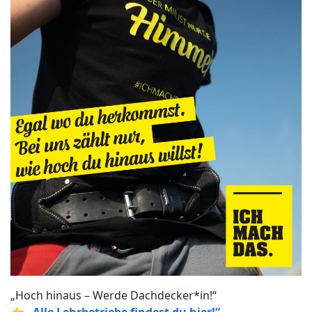
„Hoch hinaus – Werde Dachdecker*in!“
👉
„Alle Lehrbetriebe findest du hier!“