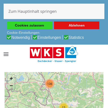
Diese Website verwendet Cookies, um Ihnen die beste
Erfahrung auf unserer Website zu ermöglichen.
Zum Hauptinhalt springen
Cookie-Richtlinie
Datenschutz-Bestimmungen
Cookies zulassen
Ablehnen
Cookie-Einstellungen:
Notwendig
Einstellungen
Statistics
+
136
−
13