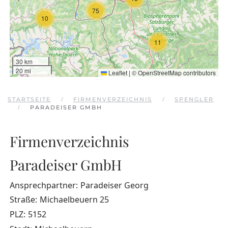
75
10
11
30 km
20 mi
Leaflet
|
©
OpenStreetMap
contributors
STARTSEITE
FIRMENVERZEICHNIS
SPENGLER
PARADEISER GMBH
Firmenverzeichnis
Paradeiser GmbH
Ansprechpartner:
Paradeiser Georg
Straße:
Michaelbeuern 25
PLZ:
5152