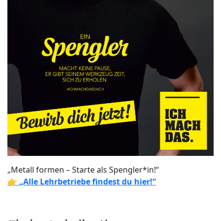
„Metall formen – Starte als Spengler*in!“
👉
„Alle Lehrbetriebe findest du hier!“