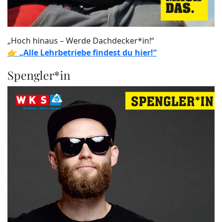
„Hoch hinaus – Werde Dachdecker*in!“
👉
„Alle Lehrbetriebe findest du hier!“
Spengler*in