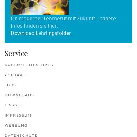
Ein moderner Lehrberuf mit Zukunft - nähere
Infos finden sie hier:
Download Lehrlingsfolder
Service
KONSUMENTEN TIPPS
KONTAKT
JOBS
DOWNLOADS
LINKS
IMPRESSUM
WERBUNG
DATENSCHUTZ