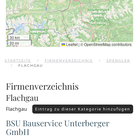
30 km
20 mi
Leaflet
|
©
OpenStreetMap
contributors
STARTSEITE
FIRMENVERZEICHNIS
SPENGLER
FLACHGAU
Firmenverzeichnis
Flachgau
Flachgau
Eintrag zu dieser Kategorie hinzufügen
BSU Bauservice Unterberger
GmbH