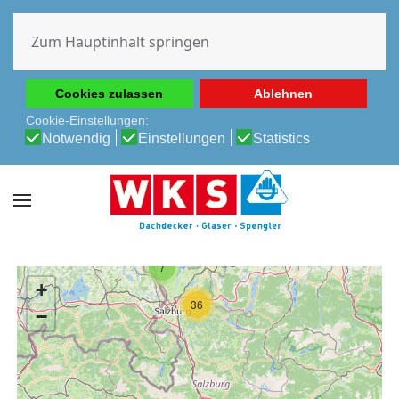
Diese Website verwendet Cookies, um Ihnen die beste
Erfahrung auf unserer Website zu ermöglichen.
Zum Hauptinhalt springen
Cookie-Richtlinie
Datenschutz-Bestimmungen
Cookies zulassen
Ablehnen
Cookie-Einstellungen:
Notwendig
Einstellungen
Statistics
7
+
36
−