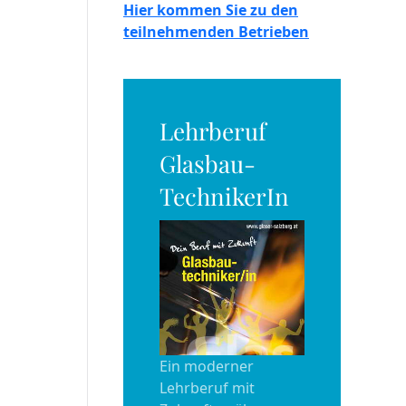
Hier kommen Sie zu den
teilnehmenden Betrieben
Lehrberuf
Glasbau-
TechnikerIn
Ein moderner
Lehrberuf mit