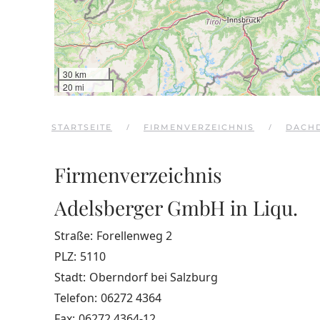
30 km
20 mi
STARTSEITE
FIRMENVERZEICHNIS
DACH
Firmenverzeichnis
Adelsberger GmbH in Liqu.
Straße:
Forellenweg 2
PLZ:
5110
Stadt:
Oberndorf bei Salzburg
Telefon:
06272 4364
Fax:
06272 4364-12