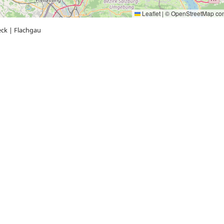
Leaflet
|
©
OpenStreetMap
con
eck
|
Flachgau