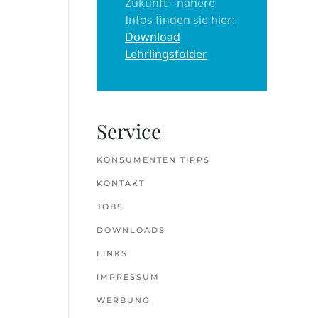
Zukunft - nähere
Infos finden sie hier:
Download
Lehrlingsfolder
Service
KONSUMENTEN TIPPS
KONTAKT
JOBS
DOWNLOADS
LINKS
IMPRESSUM
WERBUNG