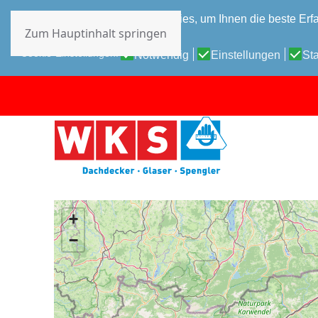
Diese Website verwendet Cookies, um Ihnen die beste Erfa
Zum Hauptinhalt springen
Datenschutz-Bestimmungen
Cookie-Einstellungen:
Notwendig
Einstellungen
Sta
+
−