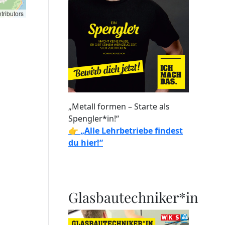
tributors
„Metall formen – Starte als
Spengler*in!“
👉
„Alle Lehrbetriebe findest
du hier!“
Glasbautechniker*in