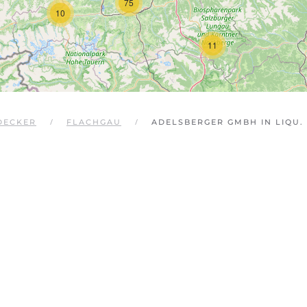
75
10
11
DECKER
FLACHGAU
ADELSBERGER GMBH IN LIQU.