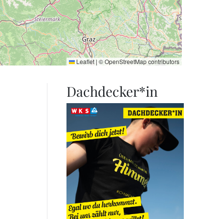
Leaflet
|
©
OpenStreetMap
contributors
Dachdecker*in