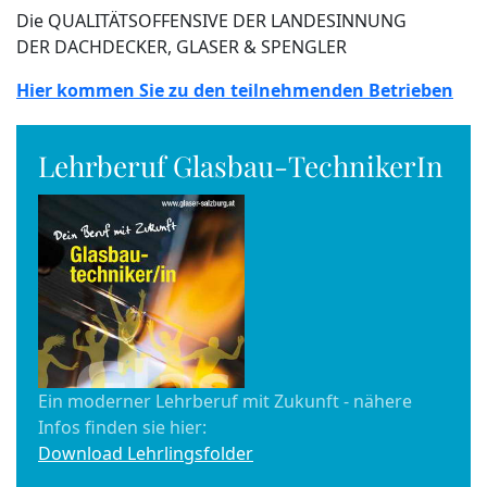
Die QUALITÄTSOFFENSIVE DER LANDESINNUNG
DER DACHDECKER, GLASER & SPENGLER
Hier kommen Sie zu den teilnehmenden Betrieben
Lehrberuf Glasbau-TechnikerIn
Ein moderner Lehrberuf mit Zukunft - nähere
Infos finden sie hier:
Download Lehrlingsfolder