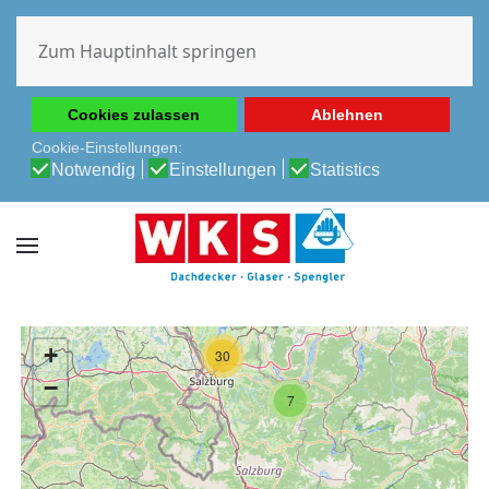
Diese Website verwendet Cookies, um Ihnen die beste
Erfahrung auf unserer Website zu ermöglichen.
Zum Hauptinhalt springen
Cookie-Richtlinie
Datenschutz-Bestimmungen
Cookies zulassen
Ablehnen
Cookie-Einstellungen:
Notwendig
Einstellungen
Statistics
+
30
−
7