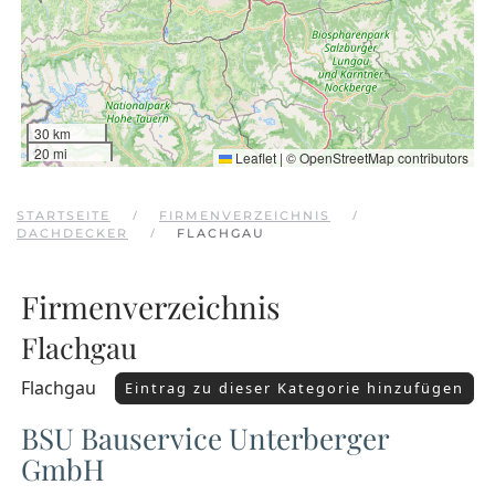
30 km
20 mi
Leaflet
|
©
OpenStreetMap
contributors
STARTSEITE
FIRMENVERZEICHNIS
DACHDECKER
FLACHGAU
Firmenverzeichnis
Flachgau
Flachgau
Eintrag zu dieser Kategorie hinzufügen
BSU Bauservice Unterberger
GmbH