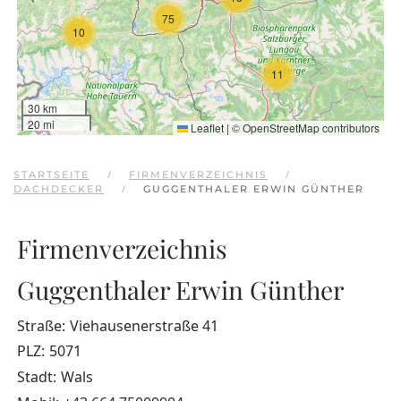
75
10
11
30 km
20 mi
Leaflet
|
©
OpenStreetMap
contributors
STARTSEITE
FIRMENVERZEICHNIS
DACHDECKER
GUGGENTHALER ERWIN GÜNTHER
Firmenverzeichnis
Guggenthaler Erwin Günther
Straße:
Viehausenerstraße 41
PLZ:
5071
Stadt:
Wals