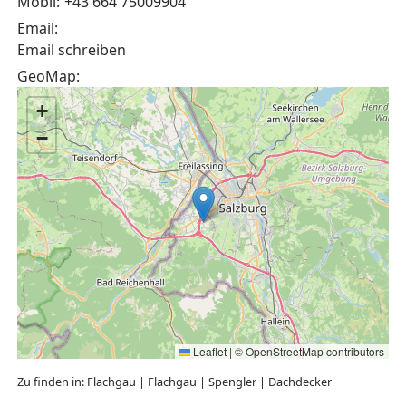
Mobil:
+43 664 75009904
Email:
Email schreiben
GeoMap:
+
−
Leaflet
|
©
OpenStreetMap
contributors
Zu finden in:
Flachgau
|
Flachgau
|
Spengler
|
Dachdecker