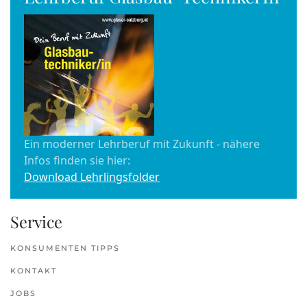
Ein moderner Lehrberuf mit Zukunft - nähere
Infos finden sie hier:
Download Lehrlingsfolder
Service
KONSUMENTEN TIPPS
KONTAKT
JOBS