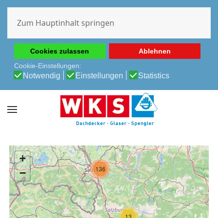
Diese Website verwendet Cookies, um Ihnen die beste
Erfahrung auf unserer Website zu ermöglichen.
Zum Hauptinhalt springen
Cookie-Richtlinie
Datenschutz-Bestimmungen
Cookies zulassen
Ablehnen
Cookie-Einstellungen:
Notwendig
Einstellungen
Statistics
+
136
−
13