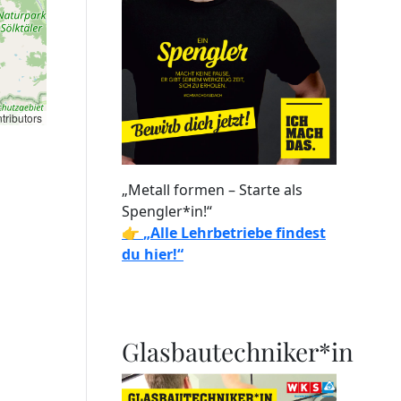
tributors
„Metall formen – Starte als
Spengler*in!“
👉
„Alle Lehrbetriebe findest
du hier!“
Glasbautechniker*in