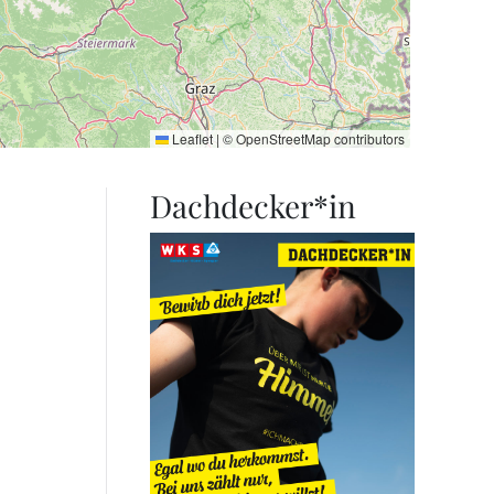
Leaflet
|
©
OpenStreetMap
contributors
Dachdecker*in