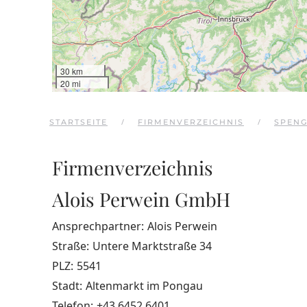
30 km
20 mi
STARTSEITE
FIRMENVERZEICHNIS
SPEN
Firmenverzeichnis
Alois Perwein GmbH
Ansprechpartner:
Alois Perwein
Straße:
Untere Marktstraße 34
PLZ:
5541
Stadt:
Altenmarkt im Pongau
Telefon:
+43 6452 6401