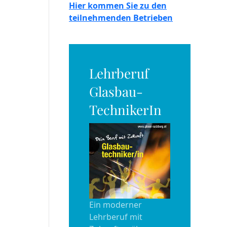
Hier kommen Sie zu den
teilnehmenden Betrieben
Lehrberuf
Glasbau-
TechnikerIn
Ein moderner
Lehrberuf mit