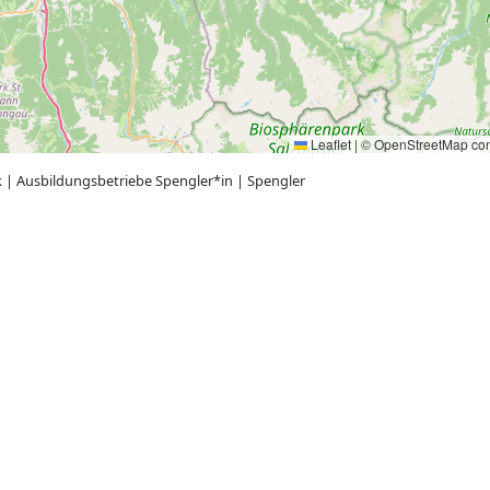
Leaflet
|
©
OpenStreetMap
con
k
|
Ausbildungsbetriebe Spengler*in
|
Spengler