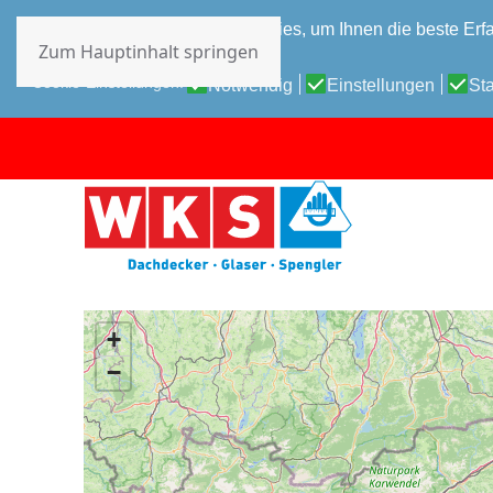
Diese Website verwendet Cookies, um Ihnen die beste Erfa
Zum Hauptinhalt springen
Datenschutz-Bestimmungen
Cookie-Einstellungen:
Notwendig
Einstellungen
Sta
+
−