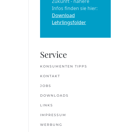
Zukunft - nähere
Infos finden sie hier:
Download
Lehrlingsfolder
Service
KONSUMENTEN TIPPS
KONTAKT
JOBS
DOWNLOADS
LINKS
IMPRESSUM
WERBUNG