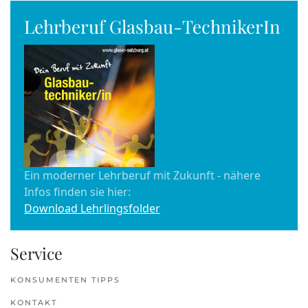
Lehrberuf Glasbau-TechnikerIn
Ein moderner Lehrberuf mit Zukunft - nähere
Infos finden sie hier:
Download Lehrlingsfolder
Service
KONSUMENTEN TIPPS
KONTAKT