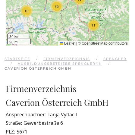
75
10
11
30 km
20 mi
Leaflet
|
©
OpenStreetMap
contributors
STARTSEITE
FIRMENVERZEICHNIS
SPENGLER
AUSBILDUNGSBETRIEBE SPENGLER*IN
CAVERION ÖSTERREICH GMBH
Firmenverzeichnis
Caverion Österreich GmbH
Ansprechpartner:
Tanja Vytlacil
Straße:
Gewerbestraße 6
PLZ:
5671