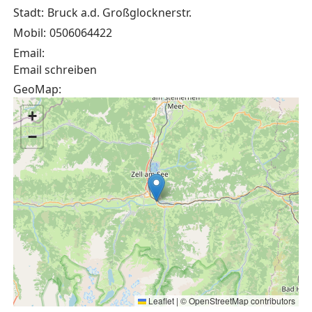
Stadt:
Bruck a.d. Großglocknerstr.
Mobil:
0506064422
Email:
Email schreiben
GeoMap:
+
−
Leaflet
|
©
OpenStreetMap
contributors