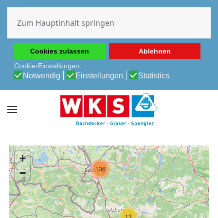
Diese Website verwendet Cookies, um Ihnen die beste
Erfahrung auf unserer Website zu ermöglichen.
Zum Hauptinhalt springen
Cookie-Richtlinie
Datenschutz-Bestimmungen
Cookies zulassen
Ablehnen
Cookie-Einstellungen:
Notwendig
Einstellungen
Statistics
+
136
−
13