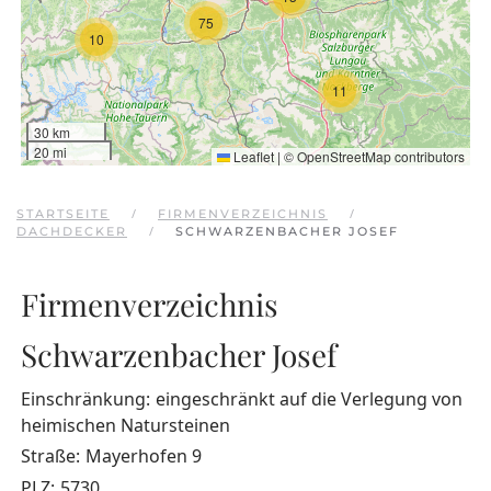
75
10
11
30 km
20 mi
Leaflet
|
©
OpenStreetMap
contributors
STARTSEITE
FIRMENVERZEICHNIS
DACHDECKER
SCHWARZENBACHER JOSEF
Firmenverzeichnis
Schwarzenbacher Josef
Einschränkung:
eingeschränkt auf die Verlegung von
heimischen Natursteinen
Straße:
Mayerhofen 9
PLZ:
5730