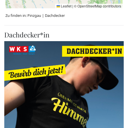
Leaflet
|
©
OpenStreetMap
contributors
Zu finden in:
Pinzgau
|
Dachdecker
Dachdecker*in