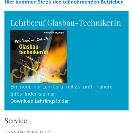
Hier kommen Sie zu den teilnehmenden Betrieben
Lehrberuf Glasbau-TechnikerIn
Ein moderner Lehrberuf mit Zukunft - nähere
Infos finden sie hier:
Download Lehrlingsfolder
Service
KONSUMENTEN TIPPS