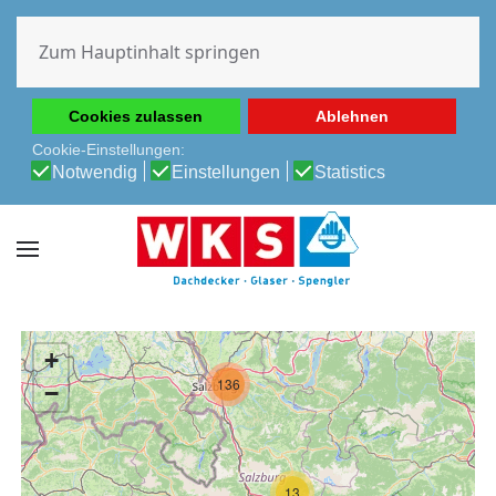
Diese Website verwendet Cookies, um Ihnen die beste
Erfahrung auf unserer Website zu ermöglichen.
Zum Hauptinhalt springen
Cookie-Richtlinie
Datenschutz-Bestimmungen
Cookies zulassen
Ablehnen
Cookie-Einstellungen:
Notwendig
Einstellungen
Statistics
+
136
−
13