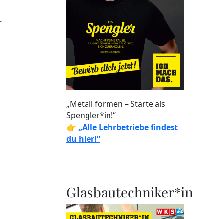
r
„Metall formen – Starte als
Spengler*in!“
👉
„Alle Lehrbetriebe findest
du hier!“
Glasbautechniker*in