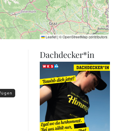
Leaflet
|
©
OpenStreetMap
contributors
Dachdecker*in
ufügen