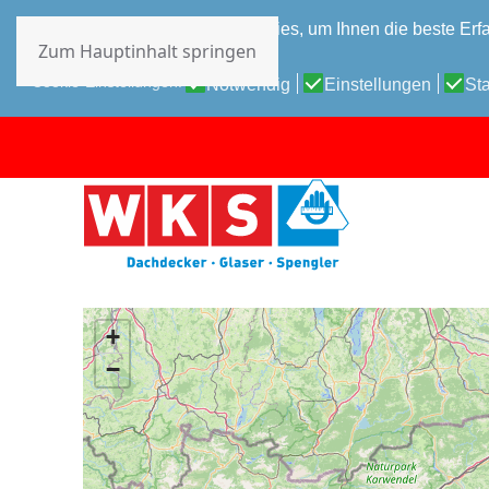
Diese Website verwendet Cookies, um Ihnen die beste Erfa
Zum Hauptinhalt springen
Datenschutz-Bestimmungen
Cookie-Einstellungen:
Notwendig
Einstellungen
Sta
+
−