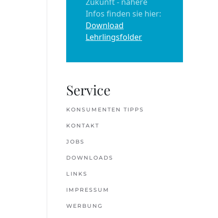
Zukunft - nähere
Infos finden sie hier:
Download
Lehrlingsfolder
Service
KONSUMENTEN TIPPS
KONTAKT
JOBS
DOWNLOADS
LINKS
IMPRESSUM
WERBUNG