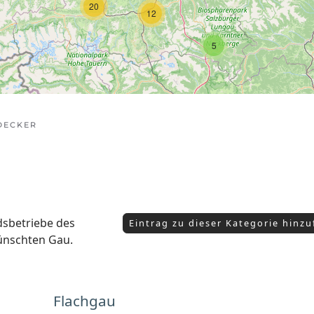
20
12
5
DECKER
edsbetriebe des
Eintrag zu dieser Kategorie hinz
ünschten Gau.
Flachgau