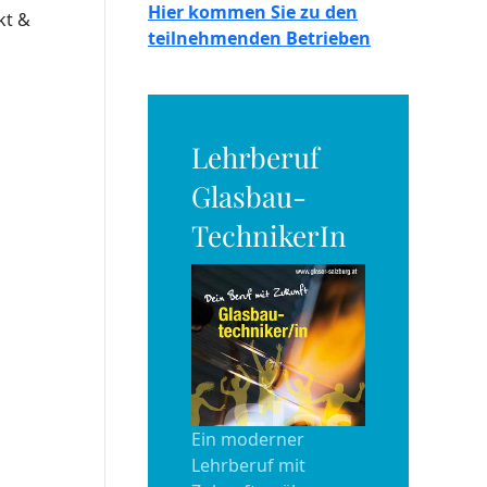
Hier kommen Sie zu den
kt &
teilnehmenden Betrieben
Lehrberuf
Glasbau-
TechnikerIn
Ein moderner
Lehrberuf mit