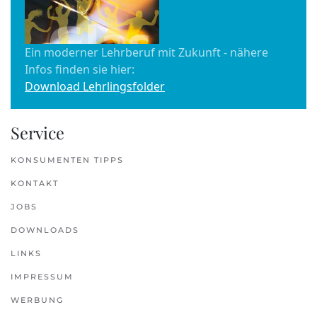
Ein moderner Lehrberuf mit Zukunft - nähere
Infos finden sie hier:
Download Lehrlingsfolder
Service
KONSUMENTEN TIPPS
KONTAKT
JOBS
DOWNLOADS
LINKS
IMPRESSUM
WERBUNG