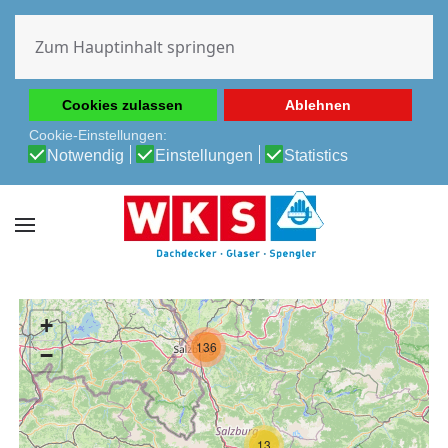
Diese Website verwendet Cookies, um Ihnen die beste
Erfahrung auf unserer Website zu ermöglichen.
Zum Hauptinhalt springen
Cookie-Richtlinie
Datenschutz-Bestimmungen
Cookies zulassen
Ablehnen
Cookie-Einstellungen:
Notwendig
Einstellungen
Statistics
+
136
−
13