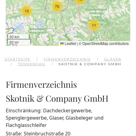
75
10
11
30 km
20 mi
Leaflet
|
©
OpenStreetMap
contributors
STARTSEITE
FIRMENVERZEICHNIS
GLASER
TENNENGAU
SKOTNIK & COMPANY GMBH
Firmenverzeichnis
Skotnik & Company GmbH
Einschränkung:
Dachdeckergewerbe,
Spenglergewerbe, Glaser, Glasbeleger und
Flachglasschleifer
Straße:
Steinbruchstraße 20