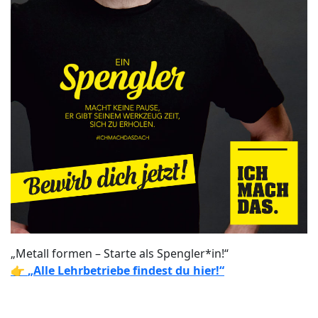
„Metall formen – Starte als Spengler*in!“
👉
„Alle Lehrbetriebe findest du hier!“