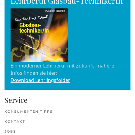
Lehrberuf Glasbau-TechnikerIn
Ein moderner Lehrberuf mit Zukunft - nähere
Infos finden sie hier:
Download Lehrlingsfolder
Service
KONSUMENTEN TIPPS
KONTAKT
JOBS