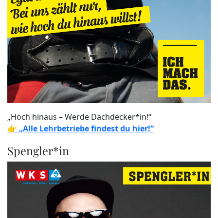
„Hoch hinaus – Werde Dachdecker*in!“
👉
„Alle Lehrbetriebe findest du hier!“
Spengler*in