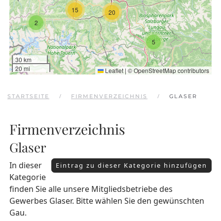
15
20
2
5
30 km
20 mi
Leaflet
|
©
OpenStreetMap
contributors
STARTSEITE
FIRMENVERZEICHNIS
GLASER
Firmenverzeichnis
Glaser
In dieser
Eintrag zu dieser Kategorie hinzufügen
Kategorie
finden Sie alle unsere Mitgliedsbetriebe des
Gewerbes Glaser. Bitte wählen Sie den gewünschten
Gau.