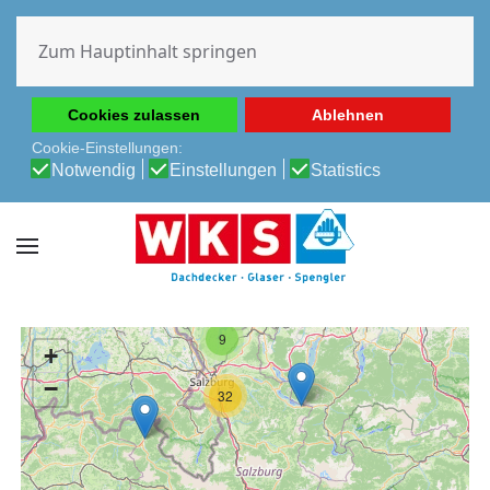
Diese Website verwendet Cookies, um Ihnen die beste
Erfahrung auf unserer Website zu ermöglichen.
Zum Hauptinhalt springen
Cookie-Richtlinie
Datenschutz-Bestimmungen
Cookies zulassen
Ablehnen
Cookie-Einstellungen:
Notwendig
Einstellungen
Statistics
9
+
−
32