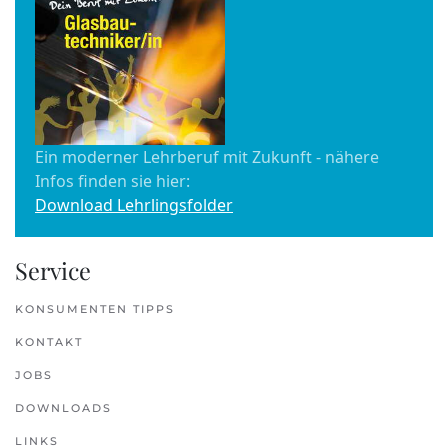
Ein moderner Lehrberuf mit Zukunft - nähere
Infos finden sie hier:
Download Lehrlingsfolder
Service
KONSUMENTEN TIPPS
KONTAKT
JOBS
DOWNLOADS
LINKS