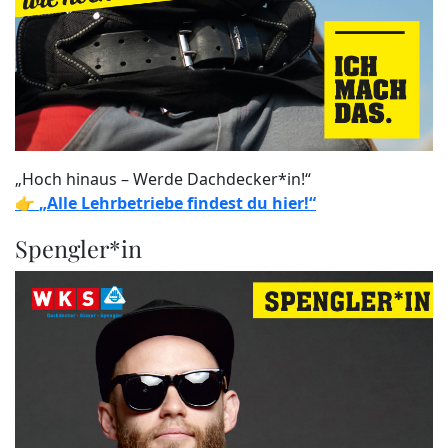
„Hoch hinaus – Werde Dachdecker*in!“
👉
„Alle Lehrbetriebe findest du hier!“
Spengler*in