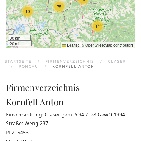
75
10
11
30 km
20 mi
Leaflet
|
©
OpenStreetMap
contributors
STARTSEITE
FIRMENVERZEICHNIS
GLASER
PONGAU
KORNFELL ANTON
Firmenverzeichnis
Kornfell Anton
Einschränkung:
Glaser gem. § 94 Z. 28 GewO 1994
Straße:
Weng 237
PLZ:
5453