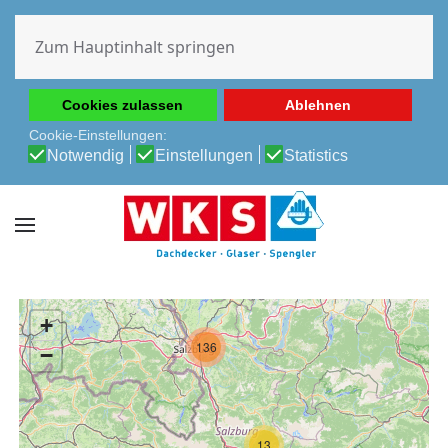
Diese Website verwendet Cookies, um Ihnen die beste
Erfahrung auf unserer Website zu ermöglichen.
Zum Hauptinhalt springen
Cookie-Richtlinie
Datenschutz-Bestimmungen
Cookies zulassen
Ablehnen
Cookie-Einstellungen:
Notwendig
Einstellungen
Statistics
+
136
−
13