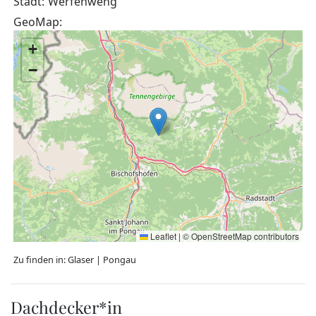
Stadt:
Werfenweng
GeoMap:
+
−
Leaflet
|
©
OpenStreetMap
contributors
Zu finden in:
Glaser
|
Pongau
Dachdecker*in