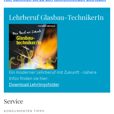
Lehrberuf Glasbau-TechnikerIn
Ein moderner Lehrberuf mit Zukunft - nähere
Infos finden sie hier:
Download Lehrlingsfolder
Service
KONSUMENTEN TIPPS