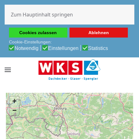
Diese Website verwendet Cookies, um Ihnen die beste
Erfahrung auf unserer Website zu ermöglichen.
Zum Hauptinhalt springen
Cookie-Richtlinie
Datenschutz-Bestimmungen
Cookies zulassen
Ablehnen
Cookie-Einstellungen:
Notwendig
Einstellungen
Statistics
+
−