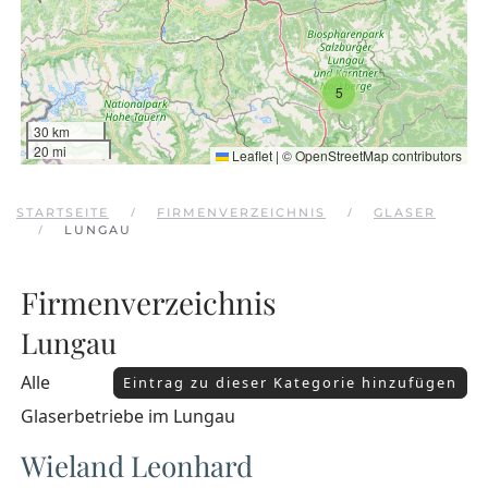
5
30 km
20 mi
Leaflet
|
©
OpenStreetMap
contributors
STARTSEITE
FIRMENVERZEICHNIS
GLASER
LUNGAU
Firmenverzeichnis
Lungau
Alle
Eintrag zu dieser Kategorie hinzufügen
Glaserbetriebe im Lungau
Wieland Leonhard