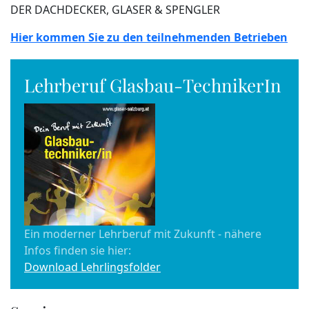
DER DACHDECKER, GLASER & SPENGLER
Hier kommen Sie zu den teilnehmenden Betrieben
Lehrberuf Glasbau-TechnikerIn
Ein moderner Lehrberuf mit Zukunft - nähere
Infos finden sie hier:
Download Lehrlingsfolder