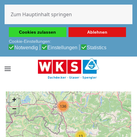
Diese Website verwendet Cookies, um Ihnen die beste
Erfahrung auf unserer Website zu ermöglichen.
Zum Hauptinhalt springen
Cookie-Richtlinie
Datenschutz-Bestimmungen
Cookies zulassen
Ablehnen
Cookie-Einstellungen:
Notwendig
Einstellungen
Statistics
+
136
−
13