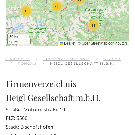
75
10
11
30 km
20 mi
Leaflet
|
©
OpenStreetMap
contributors
STARTSEITE
FIRMENVERZEICHNIS
GLASER
PONGAU
HEIGL GESELLSCHAFT M.B.H.
Firmenverzeichnis
Heigl Gesellschaft m.b.H.
Straße:
Molkereistraße 10
PLZ:
5500
Stadt:
Bischofshofen