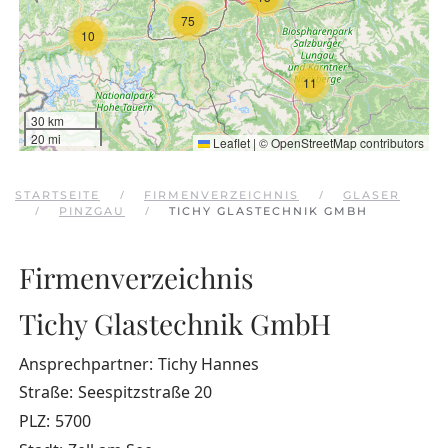
75
10
11
30 km
20 mi
Leaflet
|
©
OpenStreetMap
contributors
STARTSEITE
FIRMENVERZEICHNIS
GLASER
PINZGAU
TICHY GLASTECHNIK GMBH
Firmenverzeichnis
Tichy Glastechnik GmbH
Ansprechpartner:
Tichy Hannes
Straße:
Seespitzstraße 20
PLZ:
5700