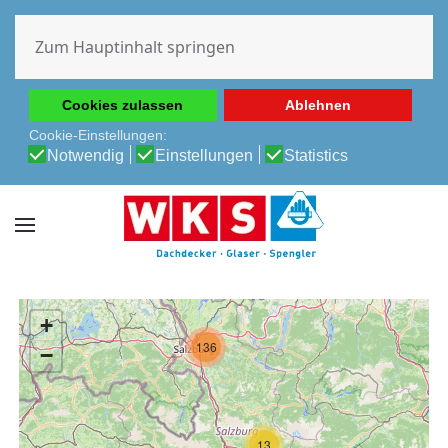
Diese Website verwendet Cookies, um Ihnen die beste
Erfahrung auf unserer Website zu ermöglichen.
Zum Hauptinhalt springen
Cookie-Richtlinie
Datenschutz-Bestimmungen
Cookies zulassen
Ablehnen
Cookie-Einstellungen:
Notwendig
Einstellungen
Statistics
+
136
−
13