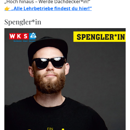
„Hoch hinaus – Werde Dachdecker*in!“
👉
„Alle Lehrbetriebe findest du hier!“
Spengler*in