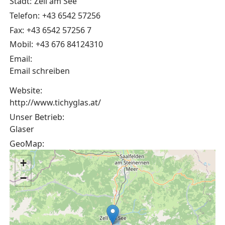
Stadt:
Zell am See
Telefon:
+43 6542 57256
Fax:
+43 6542 57256 7
Mobil:
+43 676 84124310
Email:
Email schreiben
Website:
http://www.tichyglas.at/
Unser Betrieb:
Glaser
GeoMap:
+
−