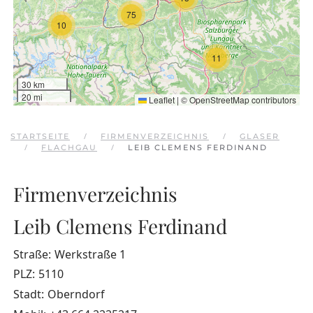
75
10
11
30 km
20 mi
Leaflet
|
©
OpenStreetMap
contributors
STARTSEITE
FIRMENVERZEICHNIS
GLASER
FLACHGAU
LEIB CLEMENS FERDINAND
Firmenverzeichnis
Leib Clemens Ferdinand
Straße:
Werkstraße 1
PLZ:
5110
Stadt:
Oberndorf