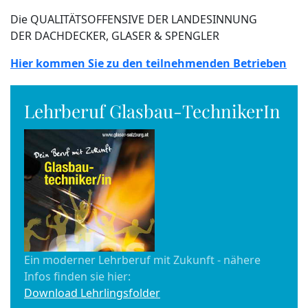
Die QUALITÄTSOFFENSIVE DER LANDESINNUNG
DER DACHDECKER, GLASER & SPENGLER
Hier kommen Sie zu den teilnehmenden Betrieben
Lehrberuf Glasbau-TechnikerIn
Ein moderner Lehrberuf mit Zukunft - nähere
Infos finden sie hier:
Download Lehrlingsfolder