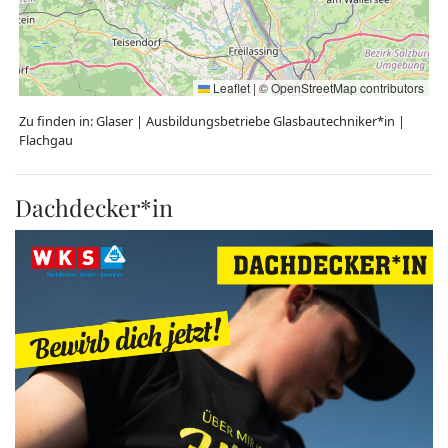
Leaflet
|
©
OpenStreetMap
contributors
Zu finden in:
Glaser
|
Ausbildungsbetriebe Glasbautechniker*in
|
Flachgau
Dachdecker*in