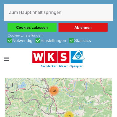
Diese Website verwendet Cookies, um Ihnen die beste
Erfahrung auf unserer Website zu ermöglichen.
Zum Hauptinhalt springen
Cookie-Richtlinie
Datenschutz-Bestimmungen
Cookies zulassen
Ablehnen
Cookie-Einstellungen:
Notwendig
Einstellungen
Statistics
+
136
−
13