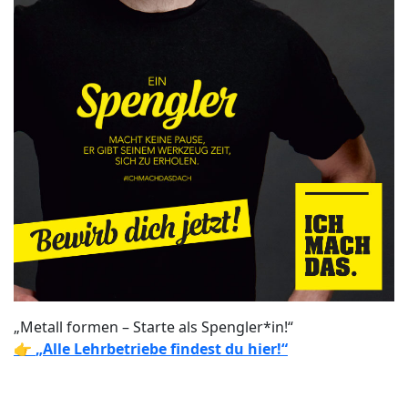
„Metall formen – Starte als Spengler*in!“
👉
„Alle Lehrbetriebe findest du hier!“