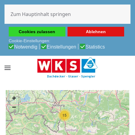
Diese Website verwendet Cookies, um Ihnen die beste
Erfahrung auf unserer Website zu ermöglichen.
Zum Hauptinhalt springen
Cookie-Richtlinie
Datenschutz-Bestimmungen
Cookies zulassen
Ablehnen
Cookie-Einstellungen:
Notwendig
Einstellungen
Statistics
+
−
15