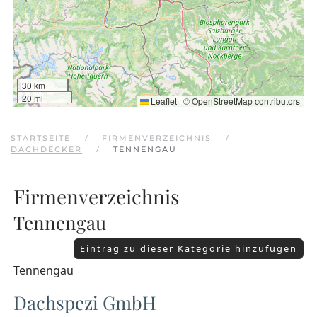
30 km
20 mi
Leaflet
|
©
OpenStreetMap
contributors
STARTSEITE
FIRMENVERZEICHNIS
DACHDECKER
TENNENGAU
Firmenverzeichnis
Tennengau
Eintrag zu dieser Kategorie hinzufügen
Tennengau
Dachspezi GmbH