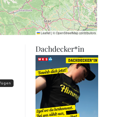
Leaflet
|
©
OpenStreetMap
contributors
Dachdecker*in
ufügen