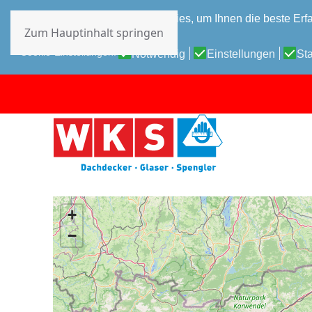
Diese Website verwendet Cookies, um Ihnen die beste Erfa
Zum Hauptinhalt springen
Datenschutz-Bestimmungen
Cookie-Einstellungen:
Notwendig
Einstellungen
Sta
+
−