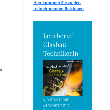
Hier kommen Sie zu den
teilnehmenden Betrieben
Lehrberuf
Glasbau-
TechnikerIn
en
Ein moderner
Lehrberuf mit