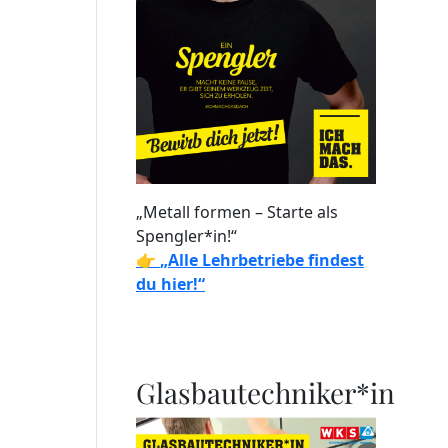
„Metall formen – Starte als
Spengler*in!“
👉
„Alle Lehrbetriebe findest
du hier!“
Glasbautechniker*in