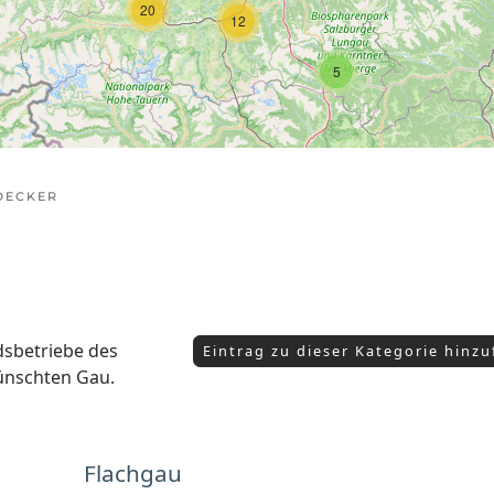
20
12
5
DECKER
edsbetriebe des
Eintrag zu dieser Kategorie hinz
ünschten Gau.
Flachgau