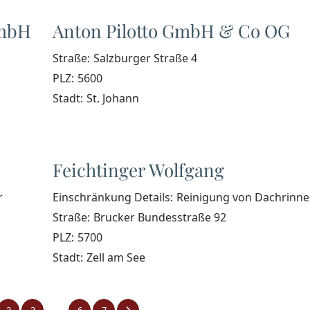
GmbH
Anton Pilotto GmbH & Co OG
Straße:
Salzburger Straße 4
PLZ:
5600
Stadt:
St. Johann
Feichtinger Wolfgang
r
Einschränkung Details:
Reinigung von Dachrinn
Straße:
Brucker Bundesstraße 92
PLZ:
5700
Stadt:
Zell am See
...
2
3
6
7