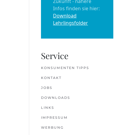
Zukunft - nähere
Infos finden sie hier:
Download
Lehrlingsfolder
Service
KONSUMENTEN TIPPS
KONTAKT
JOBS
DOWNLOADS
LINKS
IMPRESSUM
WERBUNG