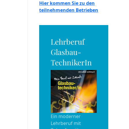
Hier kommen Sie zu den
teilnehmenden Betrieben
Lehrberuf
Glasbau-
TechnikerIn
Ein moderner
Lehrberuf mit