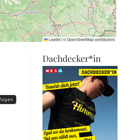
Leaflet
|
©
OpenStreetMap
contributors
Dachdecker*in
ufügen