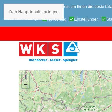
Diese Website verwendet Cookies, um Ihnen die beste Erfa
Zum Hauptinhalt springen
Datenschutz-Bestimmungen
Cookie-Einstellungen:
Notwendig
Einstellungen
Sta
+
−