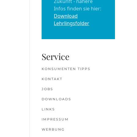
Zukunft - nähere
Infos finden sie hier:
Download
Lehrlingsfolder
Service
KONSUMENTEN TIPPS
KONTAKT
JOBS
DOWNLOADS
LINKS
IMPRESSUM
WERBUNG