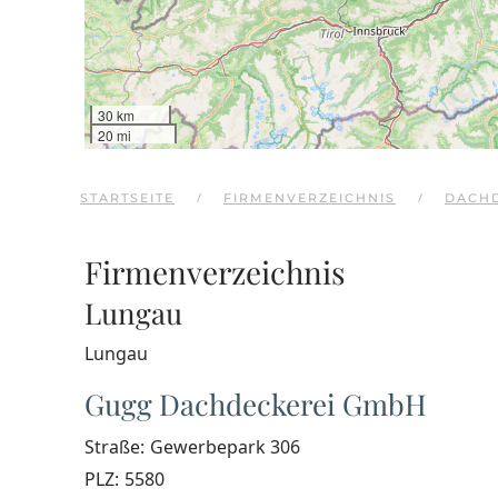
30 km
20 mi
STARTSEITE
FIRMENVERZEICHNIS
DACH
Firmenverzeichnis
Lungau
Lungau
Gugg Dachdeckerei GmbH
Straße:
Gewerbepark 306
PLZ:
5580