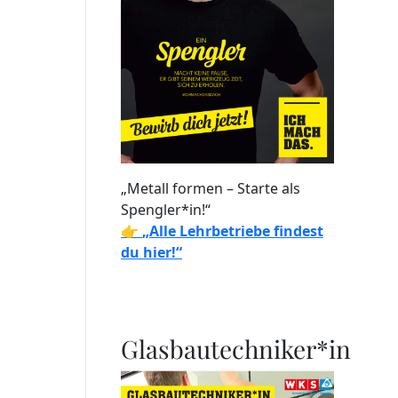
„Metall formen – Starte als
Spengler*in!“
👉
„Alle Lehrbetriebe findest
du hier!“
Glasbautechniker*in