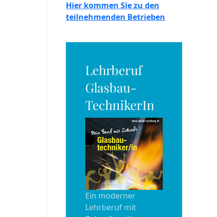
Hier kommen Sie zu den
teilnehmenden Betrieben
Lehrberuf
Glasbau-
TechnikerIn
Ein moderner
Lehrberuf mit