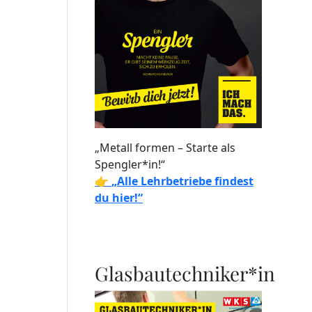
„Metall formen – Starte als
Spengler*in!“
👉
„Alle Lehrbetriebe findest
du hier!“
Glasbautechniker*in