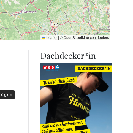
Leaflet
|
©
OpenStreetMap
contributors
Dachdecker*in
ufügen