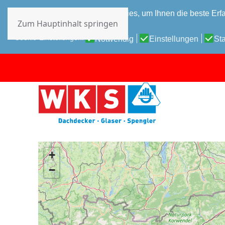
Diese Website verwendet Cookies, um Ihnen die beste Erfa
Zum Hauptinhalt springen
Datenschutz-Bestimmungen
Cookie-Einstellungen:
Notwendig
Einstellungen
Sta
+
−