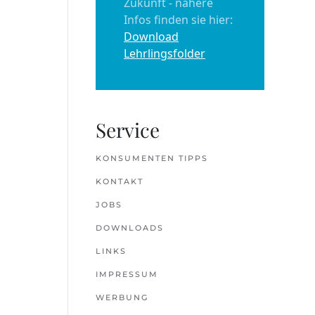
Zukunft - nähere
Infos finden sie hier:
Download
Lehrlingsfolder
Service
KONSUMENTEN TIPPS
KONTAKT
JOBS
DOWNLOADS
LINKS
IMPRESSUM
WERBUNG