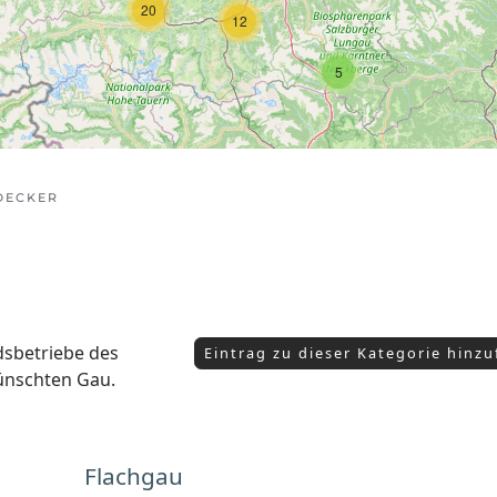
20
12
5
DECKER
edsbetriebe des
Eintrag zu dieser Kategorie hinz
ünschten Gau.
Flachgau