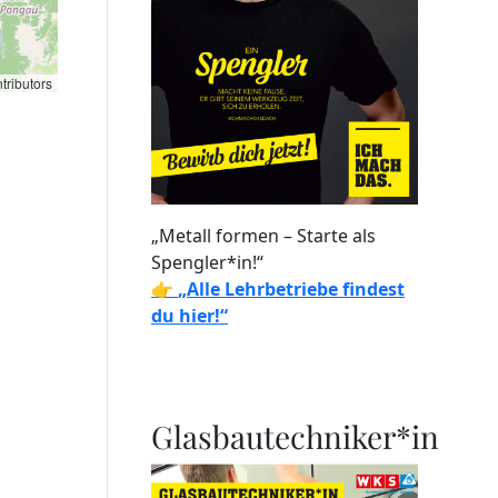
tributors
„Metall formen – Starte als
Spengler*in!“
👉
„Alle Lehrbetriebe findest
du hier!“
Glasbautechniker*in