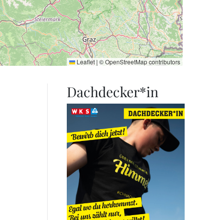
Leaflet
|
©
OpenStreetMap
contributors
Dachdecker*in