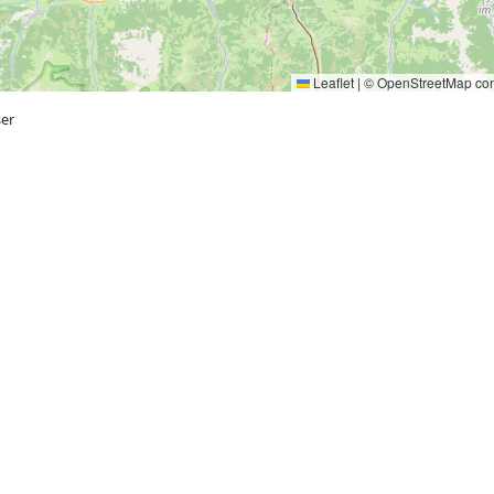
Leaflet
|
©
OpenStreetMap
con
ser