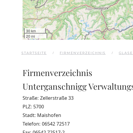
30 km
20 mi
STARTSEITE
FIRMENVERZEICHNIS
GLASE
Firmenverzeichnis
Unterganschnigg Verwaltun
Straße:
Zellerstraße 33
PLZ:
5700
Stadt:
Maishofen
Telefon:
06542 72517
Fax:
06542 72517-2