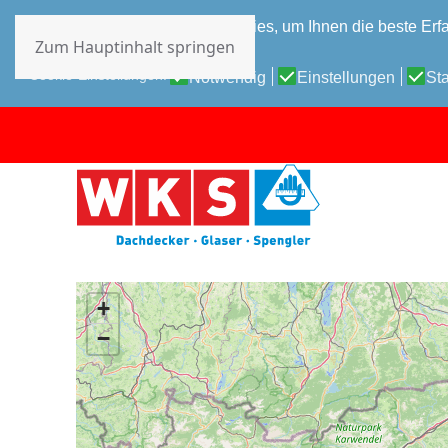
Diese Website verwendet Cookies, um Ihnen die beste Erfa
Zum Hauptinhalt springen
Datenschutz-Bestimmungen
Cookie-Einstellungen:
Notwendig
Einstellungen
Sta
+
−