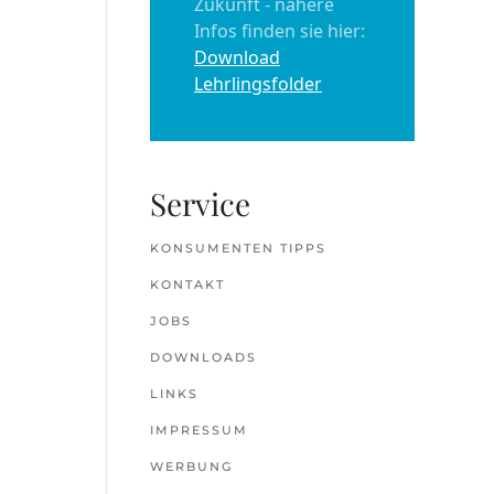
Zukunft - nähere
Infos finden sie hier:
Download
Lehrlingsfolder
Service
KONSUMENTEN TIPPS
KONTAKT
JOBS
DOWNLOADS
LINKS
IMPRESSUM
WERBUNG