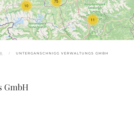
75
10
11
R
UNTERGANSCHNIGG VERWALTUNGS GMBH
gs GmbH