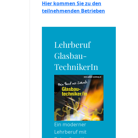
Hier kommen Sie zu den
teilnehmenden Betrieben
Lehrberuf
Glasbau-
TechnikerIn
Ein moderner
Lehrberuf mit