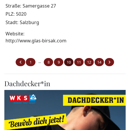
Straße:
Samergasse 27
PLZ:
5020
Stadt:
Salzburg
Website:
http://www.glas-birsak.com
...
1
8
9
10
11
12
14
Dachdecker*in