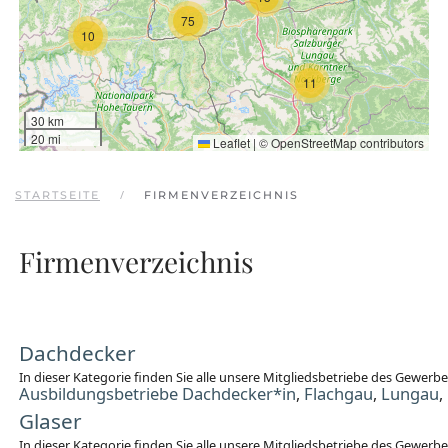
75
10
11
30 km
20 mi
Leaflet
|
©
OpenStreetMap
contributors
STARTSEITE
FIRMENVERZEICHNIS
Firmenverzeichnis
Dachdecker
In dieser Kategorie finden Sie alle unsere Mitgliedsbetriebe des Gewer
Ausbildungsbetriebe Dachdecker*in
Flachgau
Lungau
,
,
,
Glaser
In dieser Kategorie finden Sie alle unsere Mitgliedsbetriebe des Gewerb