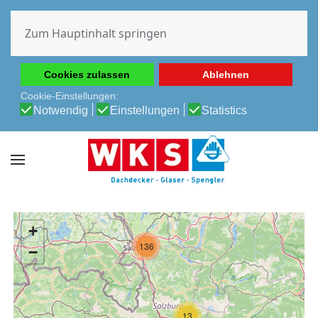
Diese Website verwendet Cookies, um Ihnen die beste
Erfahrung auf unserer Website zu ermöglichen.
Zum Hauptinhalt springen
Cookie-Richtlinie
Datenschutz-Bestimmungen
Cookies zulassen
Ablehnen
Cookie-Einstellungen:
Notwendig
Einstellungen
Statistics
+
136
−
13