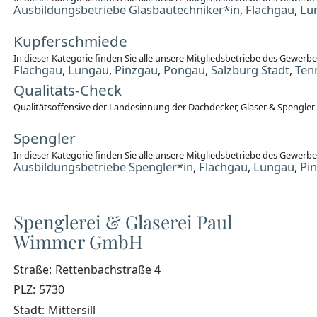
Ausbildungsbetriebe Glasbautechniker*in
Flachgau
Lu
,
,
Kupferschmiede
In dieser Kategorie finden Sie alle unsere Mitgliedsbetriebe des Gewer
Flachgau
Lungau
Pinzgau
Pongau
Salzburg Stadt
Ten
,
,
,
,
,
Qualitäts-Check
Qualitätsoffensive der Landesinnung der Dachdecker, Glaser & Spengler
Spengler
In dieser Kategorie finden Sie alle unsere Mitgliedsbetriebe des Gewerb
Ausbildungsbetriebe Spengler*in
Flachgau
Lungau
Pi
,
,
,
Spenglerei & Glaserei Paul
Wimmer GmbH
Straße:
Rettenbachstraße 4
PLZ:
5730
Stadt:
Mittersill