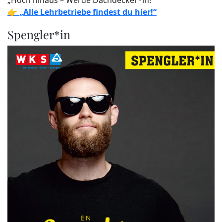
„Hoch hinaus – Werde Dachdecker*in!“
👉
„Alle Lehrbetriebe findest du hier!“
Spengler*in