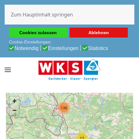
Diese Website verwendet Cookies, um Ihnen die beste
Erfahrung auf unserer Website zu ermöglichen.
Zum Hauptinhalt springen
Cookie-Richtlinie
Datenschutz-Bestimmungen
Cookies zulassen
Ablehnen
Cookie-Einstellungen:
Notwendig
Einstellungen
Statistics
+
136
−
13