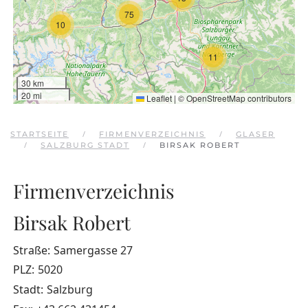
75
10
11
30 km
20 mi
Leaflet
|
©
OpenStreetMap
contributors
STARTSEITE
FIRMENVERZEICHNIS
GLASER
SALZBURG STADT
BIRSAK ROBERT
Firmenverzeichnis
Birsak Robert
Straße:
Samergasse 27
PLZ:
5020
Stadt:
Salzburg