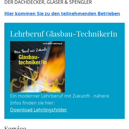
DER DACHDECKER, GLASER & SPENGLER
Hier kommen Sie zu den teilnehmenden Betrieben
Lehrberuf Glasbau-TechnikerIn
Ein moderner Lehrberuf mit Zukunft - nähere
Infos finden sie hier:
Download Lehrlingsfolder
Service