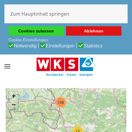
Diese Website verwendet Cookies, um Ihnen die beste
Erfahrung auf unserer Website zu ermöglichen.
Zum Hauptinhalt springen
Cookie-Richtlinie
Datenschutz-Bestimmungen
Cookies zulassen
Ablehnen
Cookie-Einstellungen:
Notwendig
Einstellungen
Statistics
+
136
−
13