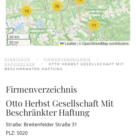
75
10
11
30 km
20 mi
Leaflet
|
©
OpenStreetMap
contributors
STARTSEITE
FIRMENVERZEICHNIS
DACHDECKER
OTTO HERBST GESELLSCHAFT MIT
BESCHRÄNKTER HAFTUNG
Firmenverzeichnis
Otto Herbst Gesellschaft Mit
Beschränkter Haftung
Straße:
Breitenfelder Straße 31
PLZ:
5020