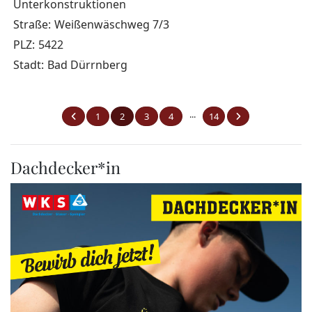
Unterkonstruktionen
Straße:
Weißenwäschweg 7/3
PLZ:
5422
Stadt:
Bad Dürrnberg
...
1
2
3
4
14
Dachdecker*in