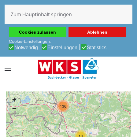
Diese Website verwendet Cookies, um Ihnen die beste
Erfahrung auf unserer Website zu ermöglichen.
Zum Hauptinhalt springen
Cookie-Richtlinie
Datenschutz-Bestimmungen
Cookies zulassen
Ablehnen
Cookie-Einstellungen:
Notwendig
Einstellungen
Statistics
+
136
−
13