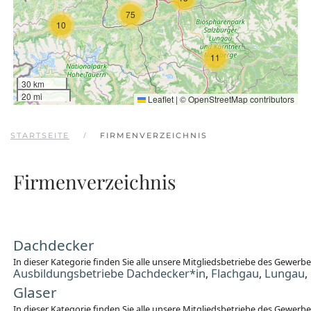
75
10
11
30 km
20 mi
Leaflet
|
©
OpenStreetMap
contributors
STARTSEITE
FIRMENVERZEICHNIS
Firmenverzeichnis
Dachdecker
In dieser Kategorie finden Sie alle unsere Mitgliedsbetriebe des Gewer
Ausbildungsbetriebe Dachdecker*in
Flachgau
Lungau
,
,
,
Glaser
In dieser Kategorie finden Sie alle unsere Mitgliedsbetriebe des Gewerb