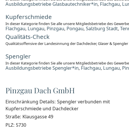
Ausbildungsbetriebe Glasbautechniker*in
Flachgau
Lu
,
,
Kupferschmiede
In dieser Kategorie finden Sie alle unsere Mitgliedsbetriebe des Gewer
Flachgau
Lungau
Pinzgau
Pongau
Salzburg Stadt
Ten
,
,
,
,
,
Qualitäts-Check
Qualitätsoffensive der Landesinnung der Dachdecker, Glaser & Spengler
Spengler
In dieser Kategorie finden Sie alle unsere Mitgliedsbetriebe des Gewerb
Ausbildungsbetriebe Spengler*in
Flachgau
Lungau
Pi
,
,
,
Pinzgau Dach GmbH
Einschränkung Details:
Spengler verbunden mit
Kupferschmiede und Dachdecker
Straße:
Klausgasse 49
PLZ:
5730