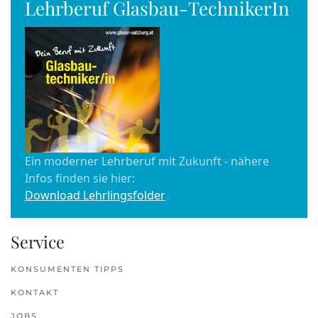
Lehrberuf Glasbau-TechnikerIn
Ein moderner Lehrberuf mit Zukunft - nähere
Infos finden sie hier:
Download Lehrlingsfolder
Service
KONSUMENTEN TIPPS
KONTAKT
JOBS