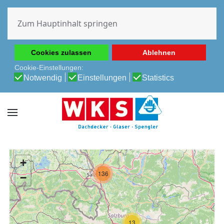
Diese Website verwendet Cookies, um Ihnen die beste
Erfahrung auf unserer Website zu ermöglichen.
Zum Hauptinhalt springen
Cookie-Richtlinie
Datenschutz-Bestimmungen
Cookies zulassen
Ablehnen
Cookie-Einstellungen:
Notwendig
Einstellungen
Statistics
+
136
−
13