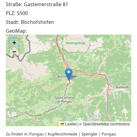
Straße:
Gasteinerstraße 81
PLZ:
5500
Stadt:
Bischofshofen
GeoMap:
+
−
Leaflet
|
©
OpenStreetMap
contributors
Zu finden in:
Pongau
|
Kupferschmiede
|
Spengler
|
Pongau