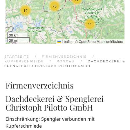
75
10
11
30 km
20 mi
Leaflet
|
©
OpenStreetMap
contributors
STARTSEITE
FIRMENVERZEICHNIS
KUPFERSCHMIEDE
PONGAU
DACHDECKEREI &
SPENGLEREI CHRISTOPH PILOTTO GMBH
Firmenverzeichnis
Dachdeckerei & Spenglerei
Christoph Pilotto GmbH
Einschränkung:
Spengler verbunden mit
Kupferschmiede