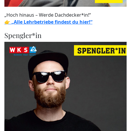
„Hoch hinaus – Werde Dachdecker*in!“
👉
„Alle Lehrbetriebe findest du hier!“
Spengler*in