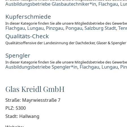
Ausbildungsbetriebe Glasbautechniker*in
Flachgau
Lu
,
,
Kupferschmiede
In dieser Kategorie finden Sie alle unsere Mitgliedsbetriebe des Gewer
Flachgau
Lungau
Pinzgau
Pongau
Salzburg Stadt
Ten
,
,
,
,
,
Qualitäts-Check
Qualitätsoffensive der Landesinnung der Dachdecker, Glaser & Spengler
Spengler
In dieser Kategorie finden Sie alle unsere Mitgliedsbetriebe des Gewerb
Ausbildungsbetriebe Spengler*in
Flachgau
Lungau
Pi
,
,
,
Glas Kreidl GmbH
Straße:
Mayrwiesstraße 7
PLZ:
5300
Stadt:
Hallwang