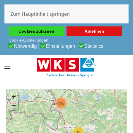
Diese Website verwendet Cookies, um Ihnen die beste
Erfahrung auf unserer Website zu ermöglichen.
Zum Hauptinhalt springen
Cookie-Richtlinie
Datenschutz-Bestimmungen
Cookies zulassen
Ablehnen
Cookie-Einstellungen:
Notwendig
Einstellungen
Statistics
+
136
−
13