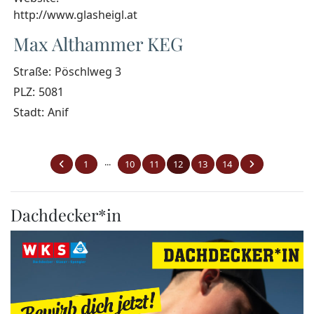
http://www.glasheigl.at
Max Althammer KEG
Straße:
Pöschlweg 3
PLZ:
5081
Stadt:
Anif
...
1
10
11
12
13
14
Dachdecker*in