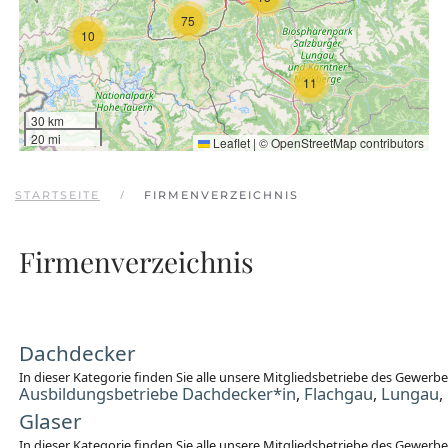
75
10
11
30 km
20 mi
Leaflet
|
©
OpenStreetMap
contributors
STARTSEITE
FIRMENVERZEICHNIS
Firmenverzeichnis
Dachdecker
In dieser Kategorie finden Sie alle unsere Mitgliedsbetriebe des Gewer
Ausbildungsbetriebe Dachdecker*in
Flachgau
Lungau
,
,
,
Glaser
In dieser Kategorie finden Sie alle unsere Mitgliedsbetriebe des Gewerb