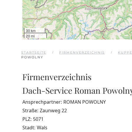
30 km
20 mi
STARTSEITE
FIRMENVERZEICHNIS
KUPF
POWOLNY
Firmenverzeichnis
Dach-Service Roman Powoln
Ansprechpartner:
ROMAN POWOLNY
Straße:
Zaunweg 22
PLZ:
5071
Stadt:
Wals