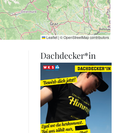
Leaflet
|
©
OpenStreetMap
contributors
Dachdecker*in