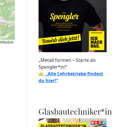
tributors
„Metall formen – Starte als
Spengler*in!“
👉
„Alle Lehrbetriebe findest
du hier!“
Glasbautechniker*in