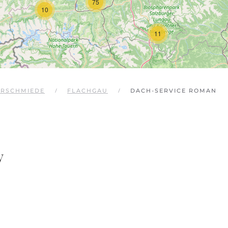
75
10
11
ERSCHMIEDE
FLACHGAU
DACH-SERVICE ROMAN
y