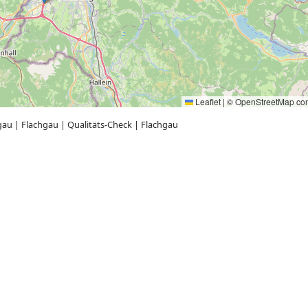
Leaflet
|
©
OpenStreetMap
con
gau
|
Flachgau
|
Qualitäts-Check
|
Flachgau