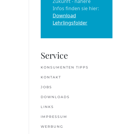
Zukunft - nähere
Infos finden sie hier:
Download
Lehrlingsfolder
Service
KONSUMENTEN TIPPS
KONTAKT
JOBS
DOWNLOADS
LINKS
IMPRESSUM
WERBUNG