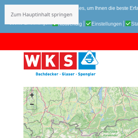
Diese Website verwendet Cookies, um Ihnen die beste Erfa
Zum Hauptinhalt springen
Datenschutz-Bestimmungen
Cookie-Einstellungen:
Notwendig
Einstellungen
Sta
+
−