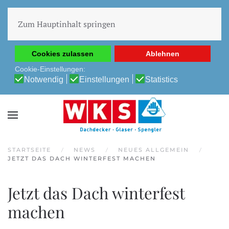
Diese Website verwendet Cookies, um Ihnen die beste
Erfahrung auf unserer Website zu ermöglichen.
Zum Hauptinhalt springen
Cookie-Richtlinie
Datenschutz-Bestimmungen
Cookies zulassen
Ablehnen
Cookie-Einstellungen:
Notwendig
Einstellungen
Statistics
STARTSEITE
NEWS
NEUES ALLGEMEIN
JETZT DAS DACH WINTERFEST MACHEN
Jetzt das Dach winterfest
machen