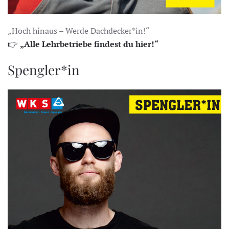
„Hoch hinaus – Werde Dachdecker*in!“
👉
„Alle Lehrbetriebe findest du hier!“
Spengler*in