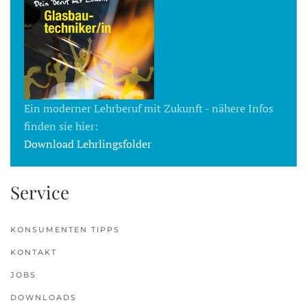
Ein moderner Lehrberuf mit Zukunft - nähere Infos
finden sie hier:
Download Lehrlingsfolder
Service
KONSUMENTEN TIPPS
KONTAKT
JOBS
DOWNLOADS