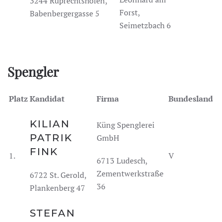
3244 Ruprechtshofen,
Forst,
Babenbergergasse 5
Seimetzbach 6
Spengler
Platz
Kandidat
Firma
Bundesland
KILIAN
Küng Spenglerei
PATRIK
GmbH
FINK
1.
V
6713 Ludesch,
Zementwerkstraße
6722 St. Gerold,
36
Plankenberg 47
STEFAN