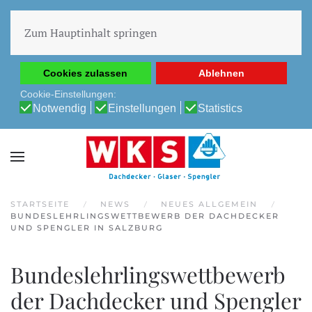
Diese Website verwendet Cookies, um Ihnen die beste
Erfahrung auf unserer Website zu ermöglichen.
Zum Hauptinhalt springen
Cookie-Richtlinie
Datenschutz-Bestimmungen
Cookies zulassen
Ablehnen
Cookie-Einstellungen:
Notwendig
Einstellungen
Statistics
STARTSEITE
NEWS
NEUES ALLGEMEIN
BUNDESLEHRLINGSWETTBEWERB DER DACHDECKER
UND SPENGLER IN SALZBURG
Bundeslehrlingswettbewerb
der Dachdecker und Spengler