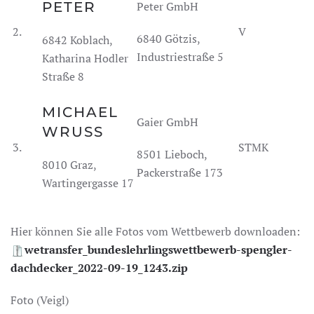
PETER
Peter GmbH
2.
V
6840 Götzis,
6842 Koblach,
Industriestraße 5
Katharina Hodler
Straße 8
MICHAEL
Gaier GmbH
WRUSS
3.
STMK
8501 Lieboch,
8010 Graz,
Packerstraße 173
Wartingergasse 17
Hier können Sie alle Fotos vom Wettbewerb downloaden:
wetransfer_bundeslehrlingswettbewerb-spengler-
dachdecker_2022-09-19_1243.zip
Foto (Veigl)