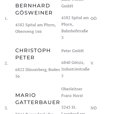
BERNHARD
GmbH
GÖSWEINER
4582 Spital am
1.
OÖ
Phyrn,
4582 Spital am Phyrn,
Bahnhofstraße
Oberweng 166
3
CHRISTOPH
Peter GmbH
PETER
6840 Götzis,
2.
V
Industriestraße
6822 Dünserberg, Boden
5
36
Oberleitner
MARIO
Franz Horst
GATTERBAUER
3243 St.
3.
NÖ
Leonhard am