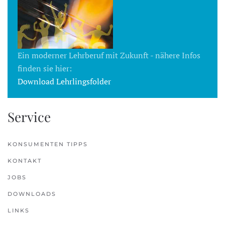
Ein moderner Lehrberuf mit Zukunft - nähere Infos
finden sie hier:
Download Lehrlingsfolder
Service
KONSUMENTEN TIPPS
KONTAKT
JOBS
DOWNLOADS
LINKS