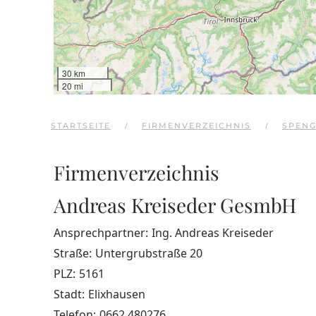
30 km
20 mi
STARTSEITE
FIRMENVERZEICHNIS
SPEN
Firmenverzeichnis
Andreas Kreiseder GesmbH
Ansprechpartner:
Ing. Andreas Kreiseder
Straße:
Untergrubstraße 20
PLZ:
5161
Stadt:
Elixhausen
Telefon:
0662 480276