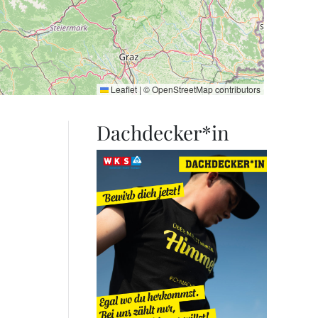
Leaflet
|
©
OpenStreetMap
contributors
Dachdecker*in