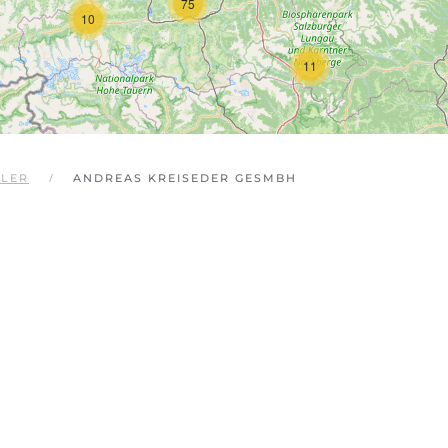
75
10
11
GLER
ANDREAS KREISEDER GESMBH