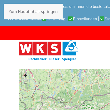
Diese Website verwendet Cookies, um Ihnen die beste Erfa
Zum Hauptinhalt springen
Datenschutz-Bestimmungen
Cookie-Einstellungen:
Notwendig
Einstellungen
Sta
+
−