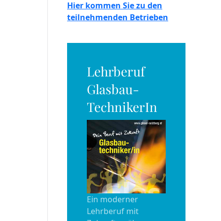
Hier kommen Sie zu den
teilnehmenden Betrieben
Lehrberuf
Glasbau-
TechnikerIn
Ein moderner
Lehrberuf mit