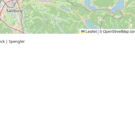
Leaflet
|
©
OpenStreetMap
con
eck
|
Spengler