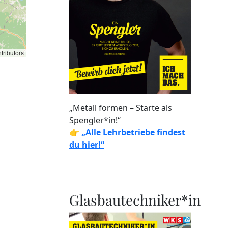
tributors
„Metall formen – Starte als
Spengler*in!“
👉
„Alle Lehrbetriebe findest
du hier!“
Glasbautechniker*in