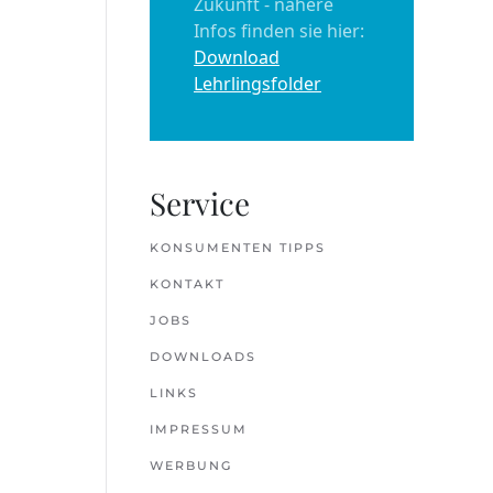
Zukunft - nähere
Infos finden sie hier:
Download
Lehrlingsfolder
Service
KONSUMENTEN TIPPS
KONTAKT
JOBS
DOWNLOADS
LINKS
IMPRESSUM
WERBUNG