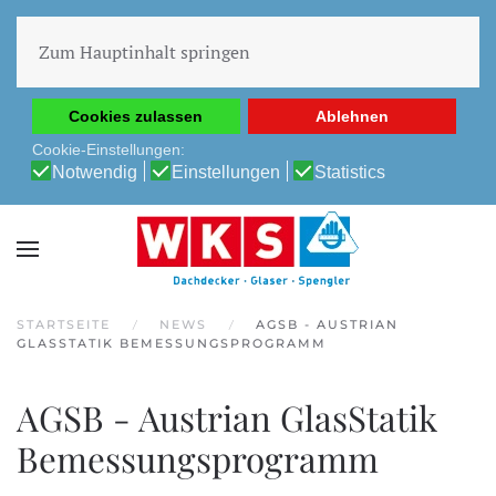
Diese Website verwendet Cookies, um Ihnen die beste
Erfahrung auf unserer Website zu ermöglichen.
Zum Hauptinhalt springen
Cookie-Richtlinie
Datenschutz-Bestimmungen
Cookies zulassen
Ablehnen
Cookie-Einstellungen:
Notwendig
Einstellungen
Statistics
STARTSEITE
NEWS
AGSB - AUSTRIAN
GLASSTATIK BEMESSUNGSPROGRAMM
AGSB - Austrian GlasStatik
Bemessungsprogramm