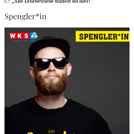
👉
„Alle Lehrbetriebe findest du hier!“
Spengler*in