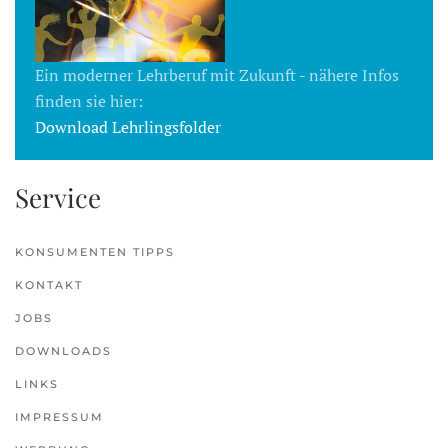
Ein moderner Lehrberuf mit Zukunft - nähere Infos
finden sie hier:
Download Lehrlingsfolder
Service
KONSUMENTEN TIPPS
KONTAKT
JOBS
DOWNLOADS
LINKS
IMPRESSUM