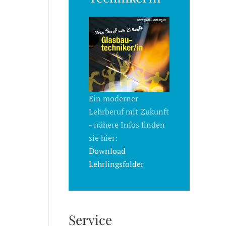
Ein moderner
Lehrberuf mit Zukunft
- nähere Infos finden
sie hier:
Download
Lehrlingsfolder
Service