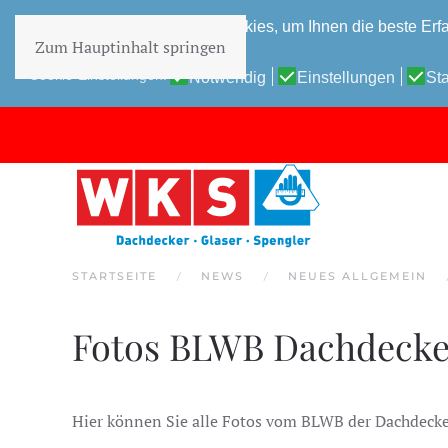
Diese Website verwendet Cookies, um Ihnen die beste Erfa
Zum Hauptinhalt springen
Datenschutz-Bestimmungen
Cookie-Einstellungen:
Notwendig
Einstellungen
Sta
STARTSEITE
NEWS
NEUES ALLGEMEIN
Fotos BLWB Dachdecker
Hier können Sie alle Fotos vom BLWB der Dachdeck