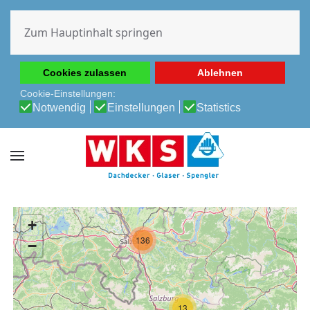
Diese Website verwendet Cookies, um Ihnen die beste
Erfahrung auf unserer Website zu ermöglichen.
Zum Hauptinhalt springen
Cookie-Richtlinie
Datenschutz-Bestimmungen
Cookies zulassen
Ablehnen
Cookie-Einstellungen:
Notwendig
Einstellungen
Statistics
+
136
−
13