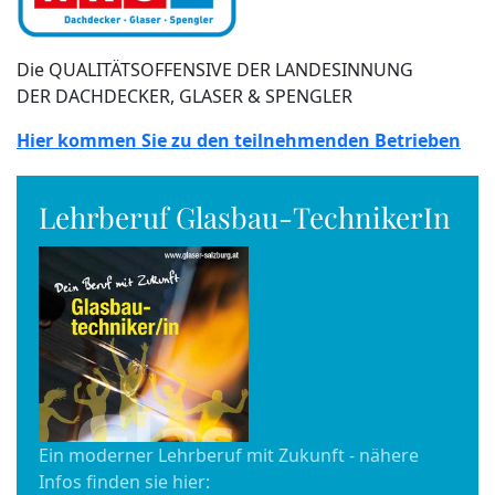
Die QUALITÄTSOFFENSIVE DER LANDESINNUNG
DER DACHDECKER, GLASER & SPENGLER
Hier kommen Sie zu den teilnehmenden Betrieben
Lehrberuf Glasbau-TechnikerIn
Ein moderner Lehrberuf mit Zukunft - nähere
Infos finden sie hier: