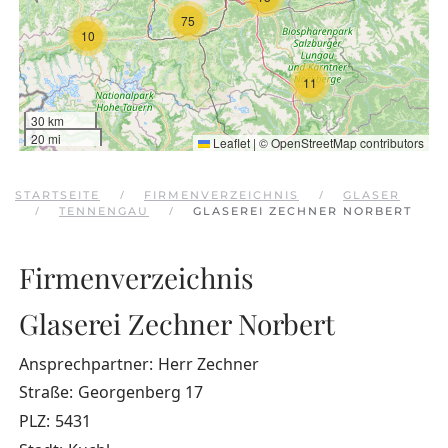
75
10
11
30 km
20 mi
Leaflet
|
©
OpenStreetMap
contributors
STARTSEITE
FIRMENVERZEICHNIS
GLASER
TENNENGAU
GLASEREI ZECHNER NORBERT
Firmenverzeichnis
Glaserei Zechner Norbert
Ansprechpartner:
Herr Zechner
Straße:
Georgenberg 17
PLZ:
5431