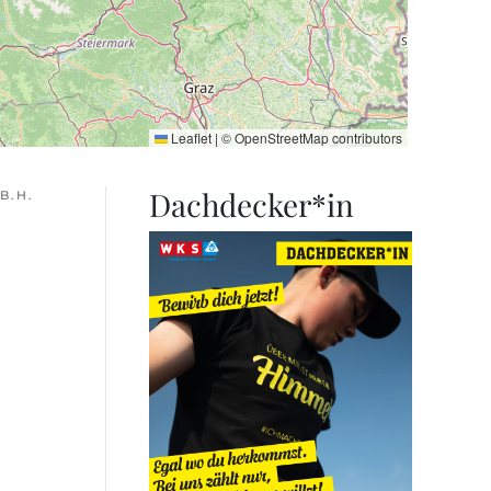
Leaflet
|
©
OpenStreetMap
contributors
Dachdecker*in
B.H.