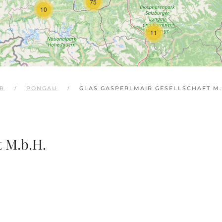
75
10
11
R
PONGAU
GLAS GASPERLMAIR GESELLSCHAFT M.
t M.b.H.