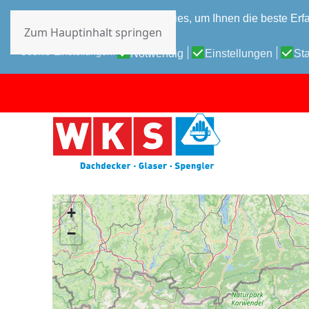
Diese Website verwendet Cookies, um Ihnen die beste Erfa
Zum Hauptinhalt springen
Datenschutz-Bestimmungen
Cookie-Einstellungen:
Notwendig
Einstellungen
Sta
+
−