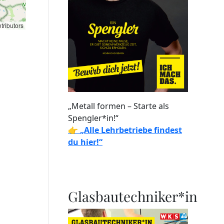
tributors
„Metall formen – Starte als
Spengler*in!“
👉
„Alle Lehrbetriebe findest
du hier!“
Glasbautechniker*in