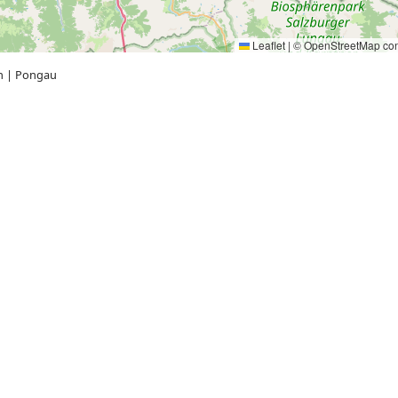
Leaflet
|
©
OpenStreetMap
con
n
|
Pongau