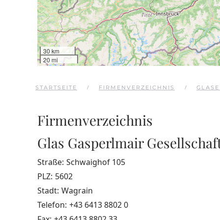
30 km
20 mi
STARTSEITE
FIRMENVERZEICHNIS
GLASE
Firmenverzeichnis
Glas Gasperlmair Gesellschaf
Straße:
Schwaighof 105
PLZ:
5602
Stadt:
Wagrain
Telefon:
+43 6413 8802 0
Fax:
+43 6413 8802 33