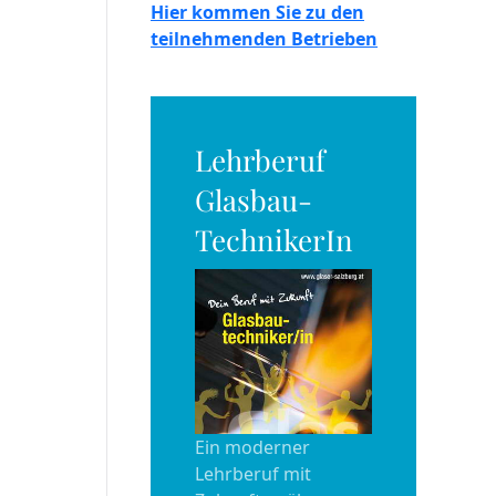
Hier kommen Sie zu den
teilnehmenden Betrieben
Lehrberuf
Glasbau-
TechnikerIn
Ein moderner
Lehrberuf mit