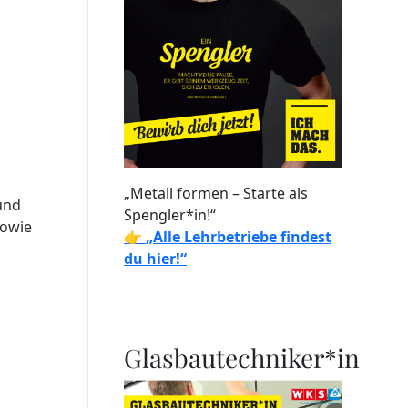
„Metall formen – Starte als
und
Spengler*in!“
sowie
👉
„Alle Lehrbetriebe findest
du hier!“
Glasbautechniker*in