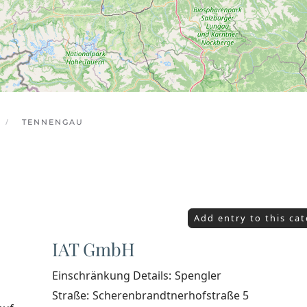
TENNENGAU
Add entry to this ca
IAT GmbH
Einschränkung Details:
Spengler
Straße:
Scherenbrandtnerhofstraße 5