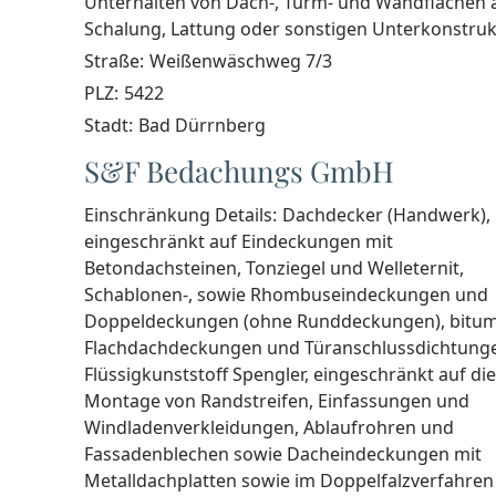
Unterhalten von Dach-, Turm- und Wandflächen 
Schalung, Lattung oder sonstigen Unterkonstru
Straße:
Weißenwäschweg 7/3
PLZ:
5422
Stadt:
Bad Dürrnberg
S&F Bedachungs GmbH
Einschränkung Details:
Dachdecker (Handwerk),
eingeschränkt auf Eindeckungen mit
Betondachsteinen, Tonziegel und Welleternit,
Schablonen-, sowie Rhombuseindeckungen und
Doppeldeckungen (ohne Runddeckungen), bitu
Flachdachdeckungen und Türanschlussdichtung
Flüssigkunststoff Spengler, eingeschränkt auf die
Montage von Randstreifen, Einfassungen und
Windladenverkleidungen, Ablaufrohren und
Fassadenblechen sowie Dacheindeckungen mit
Metalldachplatten sowie im Doppelfalzverfahren