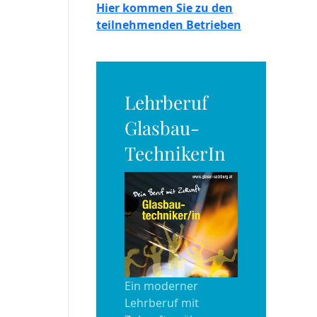
Hier kommen Sie zu den
teilnehmenden Betrieben
Lehrberuf
Glasbau-
TechnikerIn
Ein moderner
Lehrberuf mit