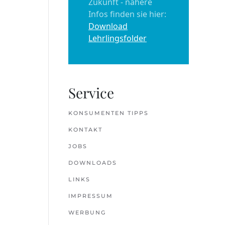
Zukunft - nähere
Infos finden sie hier:
Download
Lehrlingsfolder
Service
KONSUMENTEN TIPPS
KONTAKT
JOBS
DOWNLOADS
LINKS
IMPRESSUM
WERBUNG