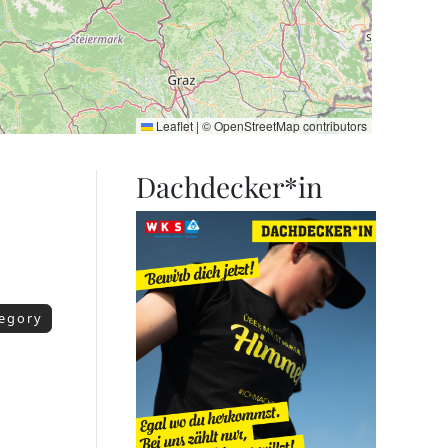
Leaflet
|
©
OpenStreetMap
contributors
Dachdecker*in
tegory