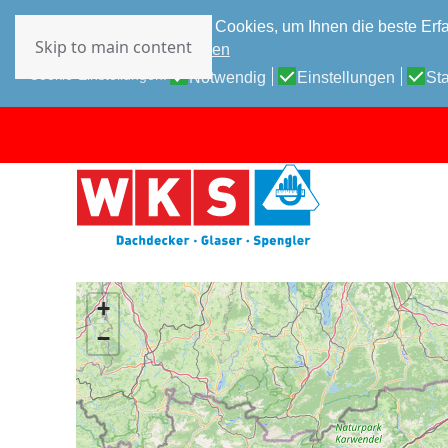
Diese Website verwendet Cookies, um Ihnen die beste Erfa
Skip to main content
Datenschutz-Bestimmungen
Cookie-Einstellungen:
Notwendig
Einstellungen
Sta
+
−