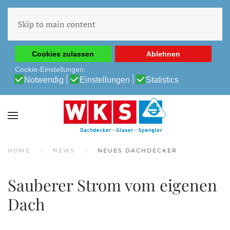
Diese Website verwendet Cookies, um Ihnen die beste
Erfahrung auf unserer Website zu ermöglichen.
Skip to main content
Cookie-Richtlinie
Datenschutz-Bestimmungen
Cookies zulassen
Ablehnen
Cookie-Einstellungen:
Notwendig
Einstellungen
Statistics
HOME
NEWS
NEUES DACHDECKER
Sauberer Strom vom eigenen
Dach