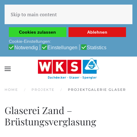
Diese Website verwendet Cookies, um Ihnen die beste
Erfahrung auf unserer Website zu ermöglichen.
Skip to main content
Cookie-Richtlinie
Datenschutz-Bestimmungen
Cookies zulassen
Ablehnen
Cookie-Einstellungen:
Notwendig
Einstellungen
Statistics
HOME
PROJEKTE
PROJEKTGALERIE GLASER
Glaserei Zand –
Brüstungsverglasung