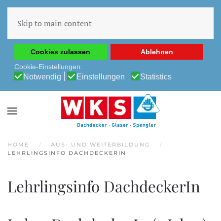
Diese Website verwendet Cookies, um Ihnen die beste
Erfahrung auf unserer Website zu ermöglichen.
Skip to main content
Cookie-Richtlinie
Datenschutz-Bestimmungen
Cookies zulassen
Ablehnen
Cookie-Einstellungen:
Notwendig
Einstellungen
Statistics
HOME
AUS- UND WEITERBILDUNG
LEHRLINGSINFO DACHDECKERIN
Lehrlingsinfo DachdeckerIn