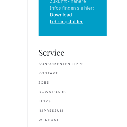
Zukunft - nähere
Infos finden sie hier:
Download
Lehrlingsfolder
Service
KONSUMENTEN TIPPS
KONTAKT
JOBS
DOWNLOADS
LINKS
IMPRESSUM
WERBUNG