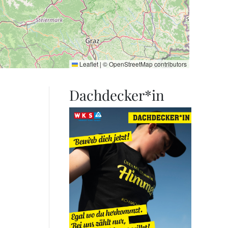
Leaflet
|
©
OpenStreetMap
contributors
Dachdecker*in