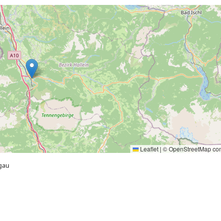
Leaflet
|
©
OpenStreetMap
con
gau